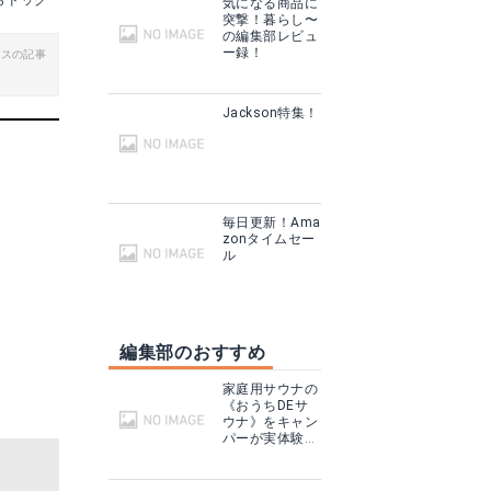
らドッグ
気になる商品に
突撃！暮らし〜
の編集部レビュ
ー録！
ビスの記事
Jackson特集！
毎日更新！Ama
zonタイムセー
OUTDOOR UV
ル
見る
Amazonで詳細を見る
編集部のおすすめ
家庭用サウナの
《おうちDEサ
ウナ》をキャン
パーが実体験！
テントサウナと
どこが違う？