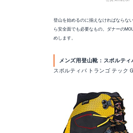
n
出典:
Amazon
登山を始めるのに揃えなければならな
ら安全面でも必要なもの。ダナーのMOU
めします。
メンズ用登山靴：スポルティバ 
ダニッシュ・エンデュランス
モンベル ショー
スポルティバ トランゴ テック G
Amazonで詳細を見る
A