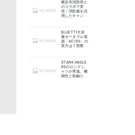
横浜市消防局と
のコラボで実
現！消防服を活
用したキャンプ
ギアをMakuake
コダック Kodak WPZ2
で予約販売開
始！
BLUETTI大容
量ポータブル電
見る
Amazonで詳細を見る
源「AC180」の
実力は？実際に
フィールドで使
用した感想をご
紹介！
STARK ANGLE
RSのロングシ
ャツが秀逸。機
能性と肌触りに
思わずうっと
り！
GROWER'S CUP コーヒー
見る
Amazonで詳細を見る