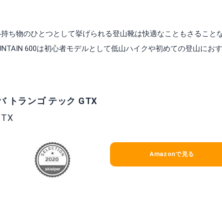
出典:
Amazon
い持ち物のひとつとして挙げられる登山靴は快適なこともさること
NTAIN 600は初心者モデルとして低山ハイクや初めての登山にお
トランゴ テック GTX
トスパッツ
パタゴニア ロングスリーブ
TX
mazonで詳細を見る
Amazonで詳細を
Amazonで見る