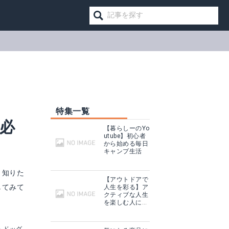
！
特集一覧
必
【暮らしーのYo
utube】初心者
から始める毎日
キャンプ生活
く知りた
【アウトドアで
してみて
人生を彩る】ア
クティブな人生
Eco Ride World サバイバルシート
を楽しむ人に話
を聞いてみた
る
Amazonで詳細を見る