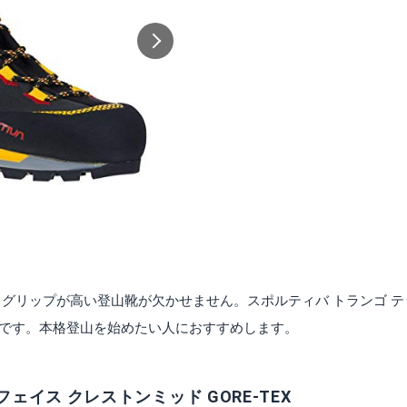
ッキングポール
Black Diamondトレイル BD82328
mazonで詳細を見る
Amazonで詳細を
出典:
Amazon
グリップが高い登山靴が欠かせません。スポルティバ トランゴ テ
1足です。本格登山を始めたい人におすすめします。
イス「バンチー50」
Mountaintopバックパック 80L/55L
mazonで詳細を見る
Amazonで詳細を
イス クレストンミッド GORE-TEX