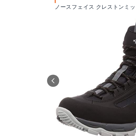
ノースフェイス クレストンミッド 
ノースフェイス クレストンミッド GORE-TEX
ダナー MOUNTA
n
Amazonで詳細を見る
A