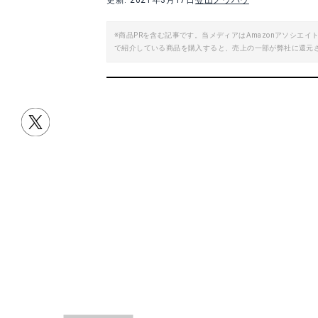
更新: 2021年3月17日
登山ノウハウ
※商品PRを含む記事です。当メディアはAmazonアソシ
で紹介している商品を購入すると、売上の一部が弊社に還元
キャプテンスタッグソロツェルト
BRS アルミニウ
Amazonで詳細を見る
A
目次