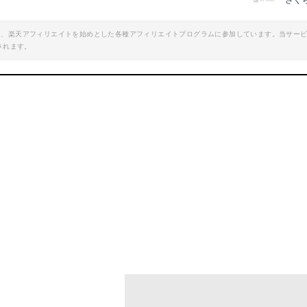
さく
エイト、楽天アフィリエイトを始めとした各種アフィリエイトプログラムに参加しています。当サー
されます。
ム合金 超軽量 14歯雪山アイゼン
アース製薬 サラテクト
mazonで詳細を見る
Amazonで詳細を