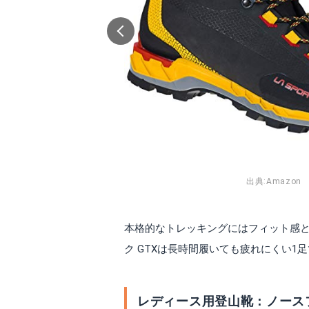
ノースフェイス オールマウンテンジャケット
DABADAトレ
Amazonで詳細を見る
A
n
出典:
Amazon
本格的なトレッキングにはフィット感と
ク GTXは長時間履いても疲れにくい
モンベル チャチャパック30
ザ・ノース・フェ
Amazonで詳細を見る
A
レディース用登山靴：ノースフェ