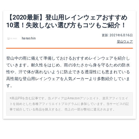
【2020最新】登山用レインウェアおすすめ
10選！失敗しない選び方もコツもご紹介！
更新: 2021年6月16日
hanashin
登山ウェア
ON RIDIGE メンズレインスーツ
ロゴス メンズ レインウェア 上下セット(全3色)
登山中の雨に備えて準備しておけるおすすめレインウェアを紹介し
ていきます。耐久性をはじめ、雨の冷たさから身を守るための防水
楽天で詳細を見る
楽天で詳細を見る
性や、汗で体が蒸れないように防止できる透湿性にも恵まれている
高性能な登山用レインウェアを人気メーカーより多数紹介していま
す。
※商品PRを含む記事です。当メディアはAmazonアソシエイト、楽天アフィリエイ
トを始めとした各種アフィリエイトプログラムに参加しています。当サービスの記
事で紹介している商品を購入すると、売上の一部が弊社に還元されます。