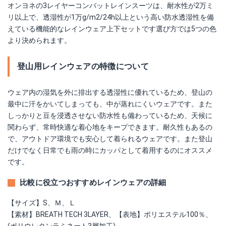
オンヨネの3レイヤーコンバットレインスーツは、耐水性が2万ミ
リ以上で、透湿性が1万g/m2/24h以上という高い防水透湿性を備
えている機能的なレインウェア上下セットです選び方では5つの色
より決められます。
登山用レインウェアの特徴について
ウェア内の湿気を外に排出する透湿性に優れているため、登山の
最中に汗をかいてしまっても、中が蒸れにくいウェアです。また
しっかりと豆を浸透させない防水性も備わっているため、天候に
関わらず、常時快適な着心地をキープできます。耐久性もあるの
で、アウトドア環境でも安心して着られるウェアです。また登山
だけでなく日常でも雨の時にカッパとして着用するのにオススメ
です。
比較に役立つおすすめレインウェアの詳細
【サイズ】S、Ｍ、Ｌ
【素材】BREATH TECH 3LAYER、【表地】ポリエステル100％、