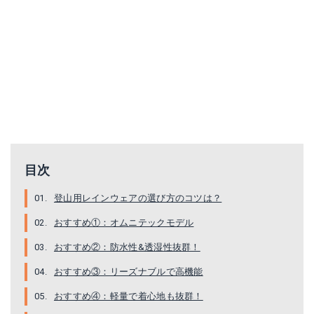
ブリザテック レインスーツ
カナディアンイースト レインウェア上下セット
Amazonで詳細を見る
楽天で詳細を見る
楽天で詳細を見る
目次
登山用レインウェアの選び方のコツは？
おすすめ①：オムニテックモデル
おすすめ②：防水性&透湿性抜群！
KiUジップアップレインコート
ファイントラック エバーブレス レグン ジャケット メンズ
おすすめ③：リーズナブルで高機能
Amazonで詳細を見る
楽天で詳細を見る
おすすめ④：軽量で着心地も抜群！