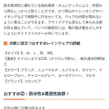
防水透湿性に優れている独自素材・オムニテックにより、外部か
ら雨をしっかりと防ぐことができ、かつ登山やトレッキングやハ
イキングなどで移動中に汗をかいても、ウェアの内部が蒸れない
ように着ることができます。アウトドアでも安心して来られる耐
久性も備えていて、パンツの裾部分には、靴の脱ぎ履きがしやす
いようにサイドファスナーが付いています。
比較に役立つおすすめレインウェアの詳細
【サイズ】S、Ｍ、Ｌ、XL、XXL
【素材】ナイロンタフタ2.5L（ナイロン100％）、耐久撥水DWR加
工
【カラー】ブラック、ニューマルチ、エメラルド、ネイビー、イ
エローブルー、チャコールグレー、カーキグリーン、マルチ
【ブランド】コロンビア
おすすめ②：防水性&透湿性抜群！
広告の後に記事が続きます