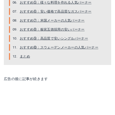
おすすめ⑤：様々な料理を作れる人気バーナー
おすすめ⑥：安い価格で高品質なガスバーナー
おすすめ⑦：米国メーカーの人気バーナー
おすすめ⑧：板状五徳採用の安いバーナー
おすすめ⑨：高品質で安いシングルバーナー
JETBOIL バーナー マイクロモ CARB
ソト(SOTO) レギュレーターストーブ ST-310
おすすめ⑩：スウェーデンメーカーの人気バーナー
Amazonで詳細を見る
Amazonで詳細を見る
まとめ
広告の後に記事が続きます