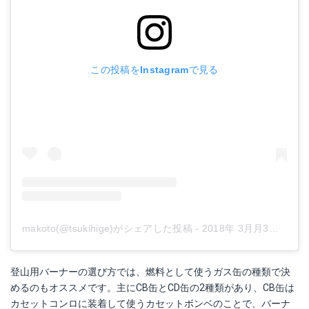
この投稿をInstagramで見る
makoto(@tsukihige)がシェアした投稿
-
2018年 3月月3日午後11時33分PST
登山用バーナーの選び方では、燃料として使うガス缶の種類で決
めるのもオススメです。主にCB缶とCD缶の2種類があり、CB缶は
カセットコンロに装着して使うカセットボンベのことで、バーナ