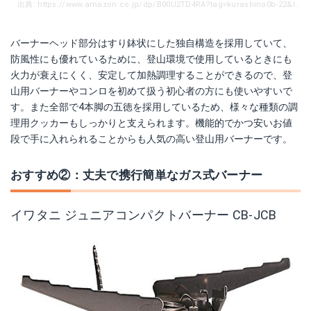
出典: https://www.amazon.co.jp/dp/B00U2TD4RA?tag=kurashino0b-22&linkCode=as1&creative=6339
バーナーヘッド部分はすり鉢状にした独自構造を採用していて、
防風性にも優れているために、登山環境で使用しているときにも
火力が衰えにくく、安定して加熱調理することができるので、登
山用バーナーやコンロを初めて扱う初心者の方にも使いやすいで
す。また全部で4本脚の五徳を採用しているため、様々な種類の調
理用クッカーもしっかりと支えられます。機能的でかつ安いお値
段で手に入れられることからも人気の高い登山用バーナーです。
おすすめ②：丈夫で携行簡単なガス式バーナー
イワタニ ジュニアコンパクトバーナー CB-JCB