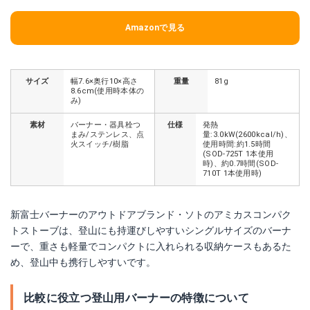
Amazonで見る
サイズ
幅7.6×奥行10×高さ
重量
81g
8.6cm(使用時本体の
み)
素材
バーナー・器具栓つ
仕様
発熱
まみ/ステンレス、点
量:3.0kW(2600kcal/h)、
火スイッチ/樹脂
使用時間:約1.5時間
(SOD-725T 1本使用
時)、約0.7時間(SOD-
710T 1本使用時)
新富士バーナーのアウトドアブランド・ソトのアミカスコンパク
トストーブは、登山にも持運びしやすいシングルサイズのバーナ
ーで、重さも軽量でコンパクトに入れられる収納ケースもあるた
め、登山中も携行しやすいです。
比較に役立つ登山用バーナーの特徴について