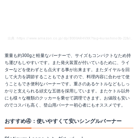
出典: https://www.amazon.co.jp/dp/B000AR4VXK?tag=kurashino0b-22&linkCode=as1&creative=6339
重量も約300gと軽量なバーナーで、サイズもコンパクトなため持
ち運びもしやすいです。また発火装置が付いているために、ライ
ターなどを使わずとも点火する事が出来ます。またダイヤルを回
して火力を調節することもできますので、料理内容に合わせて使
うこともでき便利なバーナーです。重さのあるケトルなどもしっ
かりと支えられる頑丈な五徳を採用しています。またケトル以外
にも様々な種類のクッカーを乗せて調理できます。お値段も安い
のでコスパも高く、登山用バーナー初心者にもオススメです。
おすすめ④：使いやすくて安いシングルバーナー