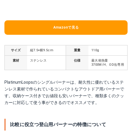
Amazonで見る
サイズ
縦7.5×横9.5cm
重量
110g
素材
ステンレス
仕様
最大発熱量
3700W/H、OD缶専用
PlatinumLoopsのシングルバーナーは、耐久性に優れているステ
ンレス素材で作られているコンパクトなアウトドア用バーナーで
す。収納ケース付きでお値段も安いバーナーで、種類多くのクッ
カーに対応して使う事ができるのでオススメです。
比較に役立つ登山用バーナーの特徴について