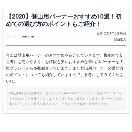
【2020】登山用バーナーおすすめ10選！初
めての選び方のポイントもご紹介！
更新: 2021年6月16日
hanashin
登山道具
コールマン(Coleman) バーナー ファイアーストーム
スノーピーク GST-120R
今回は登山用バーナーのおすすめを紹介していきます。機能的で初
心者にも使いやすく、お値段も安いおすすめな登山用バーナーを人
Amazonで詳細を見る
Amazonで詳細を見る
気ブランドから多数紹介しています。また登山用バーナーの選び方
のポイントについても紹介していますので、参考にしてみてくださ
いね。
※商品PRを含む記事です。当メディアはAmazonアソシエイト、楽天アフィリエイ
トを始めとした各種アフィリエイトプログラムに参加しています。当サービスの記
事で紹介している商品を購入すると、売上の一部が弊社に還元されます。