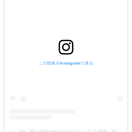
この投稿をInstagramで見る
いくみかご飯🍙(@ikumikagohan)がシェアした投稿
-
2018年 8月月14日午前2時48分PDT