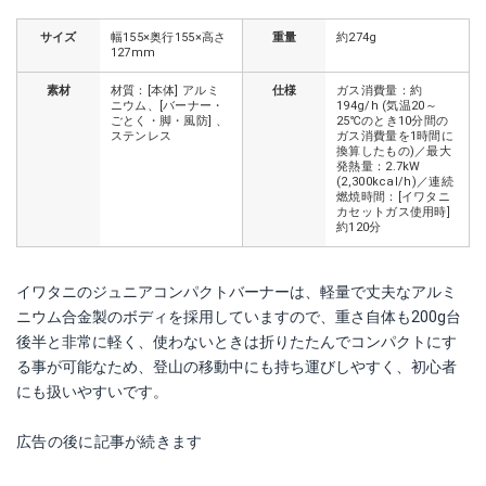
サイズ
幅155×奥行155×高さ
重量
約274g
127mm
素材
材質：[本体] アルミ
仕様
ガス消費量：約
ニウム、[バーナー・
194g/h (気温20～
ごとく・脚・風防] 、
25℃のとき10分間の
ステンレス
ガス消費量を1時間に
換算したもの)／最大
発熱量：2.7kW
(2,300kcal/h)／連続
燃焼時間：[イワタニ
カセットガス使用時]
約120分
イワタニのジュニアコンパクトバーナーは、軽量で丈夫なアルミ
ニウム合金製のボディを採用していますので、重さ自体も200g台
後半と非常に軽く、使わないときは折りたたんでコンパクトにす
る事が可能なため、登山の移動中にも持ち運びしやすく、初心者
にも扱いやすいです。
広告の後に記事が続きます