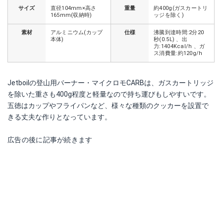
サイズ
直径104mm×高さ
重量
約400g(ガスカートリ
165mm(収納時)
ッジを除く)
素材
アルミニウム(カップ
仕様
沸騰到達時間:2分20
本体)
秒(0.5L) 、出
力:1404Kcal/h 、ガ
ス消費量:約120g/h
Jetboilの登山用バーナー・マイクロモCARBは、ガスカートリッジ
を除いた重さも400g程度と軽量なので持ち運びもしやすいです。
五徳はカップやフライパンなど、様々な種類のクッカーを設置で
きる丈夫な作りとなっています。
広告の後に記事が続きます