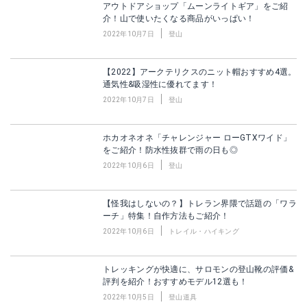
アウトドアショップ「ムーンライトギア」をご紹
介！山で使いたくなる商品がいっぱい！
2022年10月7日
登山
【2022】アークテリクスのニット帽おすすめ4選。
通気性&吸湿性に優れてます！
2022年10月7日
登山
ホカオネオネ「チャレンジャー ローGTXワイド」
をご紹介！防水性抜群で雨の日も◎
2022年10月6日
登山
【怪我はしないの？】トレラン界隈で話題の「ワラ
ーチ」特集！自作方法もご紹介！
2022年10月6日
トレイル・ハイキング
トレッキングが快適に、サロモンの登山靴の評価&
評判を紹介！おすすめモデル12選も！
2022年10月5日
登山道具