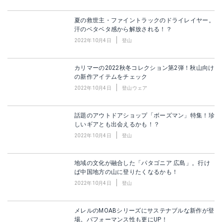
夏の救世主・ファイントラックのドライレイヤー。
汗のベタベタ感から解放される！？
2022年10月4日
登山
カリマーの2022秋冬コレクション第2弾！秋山向け
の新作アイテムをチェック
2022年10月4日
登山ウェア
話題のアウトドアショップ「ボーズマン」特集！珍
しいギアとも出会えるかも！？
2022年10月4日
登山
地域の文化が融合した「パタゴニア 広島」。行け
ば中国地方の山に登りたくなるかも！
2022年10月4日
登山
メレルのMOABシリーズにサステナブルな新作が登
場。パフォーマンス性も更にUP！