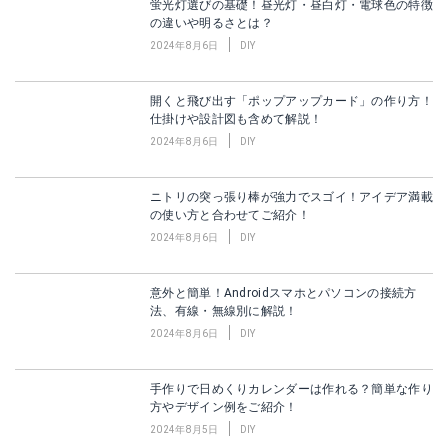
蛍光灯選びの基礎！昼光灯・昼白灯・電球色の特徴
の違いや明るさとは？
2024年8月6日
DIY
開くと飛び出す「ポップアップカード」の作り方！
仕掛けや設計図も含めて解説！
2024年8月6日
DIY
ニトリの突っ張り棒が強力でスゴイ！アイデア満載
の使い方と合わせてご紹介！
2024年8月6日
DIY
意外と簡単！Androidスマホとパソコンの接続方
法、有線・無線別に解説！
2024年8月6日
DIY
手作りで日めくりカレンダーは作れる？簡単な作り
方やデザイン例をご紹介！
2024年8月5日
DIY