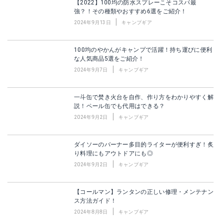
【2022】100均の防水スプレーこそコスパ最
強？！その種類やおすすめ6選をご紹介！
2024年9月13日
キャンプギア
100均のやかんがキャンプで活躍！持ち運びに便利
な人気商品5選をご紹介！
2024年9月7日
キャンプギア
一斗缶で焚き火台を自作、作り方をわかりやすく解
説！ペール缶でも代用はできる？
2024年9月2日
キャンプギア
ダイソーのバーナー多目的ライターが便利すぎ！炙
り料理にもアウトドアにも◎
2024年9月2日
キャンプギア
【コールマン】ランタンの正しい修理・メンテナン
ス方法ガイド！
2024年8月8日
キャンプギア