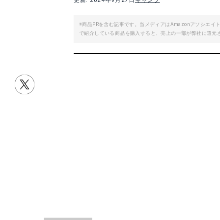
更新: 2024年9月27日
キャンプ
楽天で詳細を見る
※商品PRを含む記事です。当メディアはAmazonアソシ
で紹介している商品を購入すると、売上の一部が弊社に還元
目次