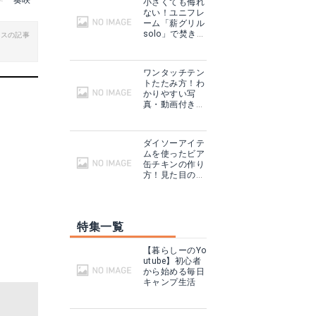
奏咲
小さくても侮れ
ない！ユニフレ
ーム「薪グリル
solo」で焚き火
ビスの記事
も料理も思いの
まま！
ワンタッチテン
トたたみ方！わ
かりやすい写
真・動画付きで
紹介20選
ダイソーアイテ
ムを使ったビア
缶チキンの作り
方！見た目のイ
ンパクトも味も
◎
特集一覧
【暮らしーのYo
utube】初心者
から始める毎日
キャンプ生活