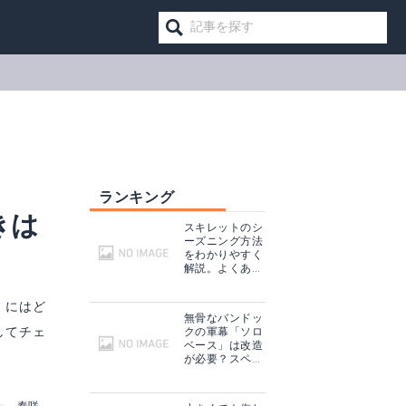
ランキング
きは
スキレットのシ
ーズニング方法
をわかりやすく
解説。よくある
失敗例と対処方
法も！
」にはど
無骨なバンドッ
してチェ
クの軍幕「ソロ
ベース」は改造
が必要？スペッ
クやアレンジ方
法を紹介！