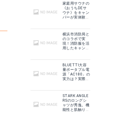
家庭用サウナの
《おうちDEサ
ウナ》をキャン
パーが実体験！
テントサウナと
どこが違う？
横浜市消防局と
のコラボで実
現！消防服を活
用したキャンプ
ギアをMakuake
で予約販売開
始！
BLUETTI大容
量ポータブル電
源「AC180」の
実力は？実際に
フィールドで使
用した感想をご
紹介！
STARK ANGLE
RSのロングシ
ャツが秀逸。機
能性と肌触りに
思わずうっと
り！