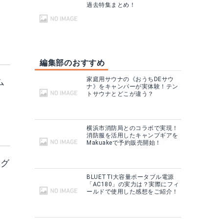
過去特集まとめ！
編集部のおすすめ
家庭用サウナの《おうちDEサウ
ム
ナ》をキャンパーが実体験！テン
トサウナとどこが違う？
横浜市消防局とのコラボで実現！
消防服を活用したキャンプギアを
Makuakeで予約販売開始！
ング
BLUETTI大容量ポータブル電源
「AC180」の実力は？実際にフィ
ールドで使用した感想をご紹介！