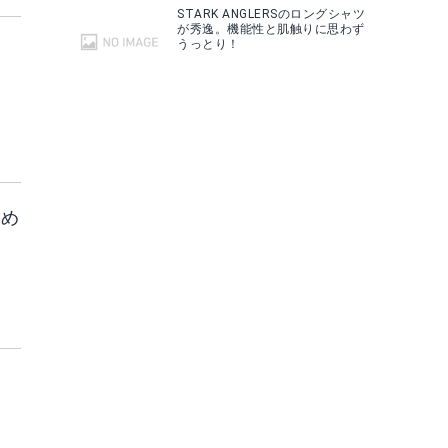
STARK ANGLERSのロングシャツ
が秀逸。機能性と肌触りに思わず
うっとり！
含め