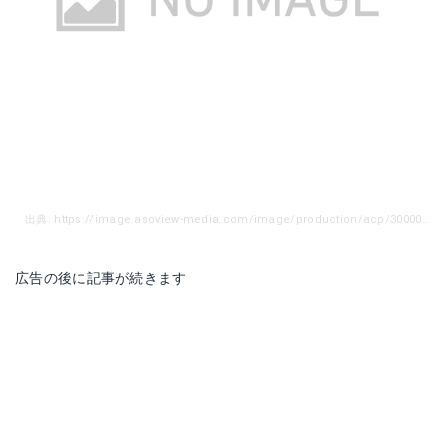
出典: https://image.asoview-media.com/image/production/acp/3000018392/pln3000034715/7970265c-50bd-4f28-8f59-3c81a96b8947.jpeg
広告の後に記事が続きます