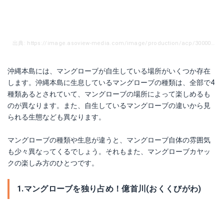
出典: https://image.asoview-media.com/image/production/acp/3000012603/pln3000004884/d0c3657c-8d0e-4cfb-bf81-8fd3a88f3c61.jpeg
沖縄本島には、マングローブが自生している場所がいくつか存在
します。沖縄本島に生息しているマングローブの種類は、全部で4
種類あるとされていて、マングローブの場所によって楽しめるも
のが異なります。また、自生しているマングローブの違いから見
られる生態なども異なります。
マングローブの種類や生息が違うと、マングローブ自体の雰囲気
も少々異なってくるでしょう。それもまた、マングローブカヤッ
クの楽しみ方のひとつです。
1.マングローブを独り占め！億首川(おくくびがわ)