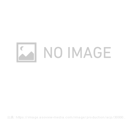
出典: https://image.asoview-media.com/image/production/acp/3000012603/pln3000004884/8a0b32f5-1cfe-4ba2-a654-4f50e60eef89.jpeg