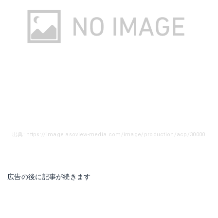
出典: https://image.asoview-media.com/image/production/acp/3000001380/pln3000003181/4cefa045-5344-4070-95a5-0236581e92f1.jpeg
広告の後に記事が続きます