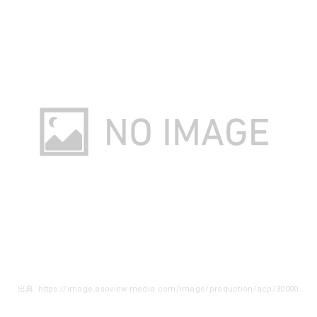
出典: https://image.asoview-media.com/image/production/acp/3000001380/pln3000003181/e3b4860c-aceb-425f-8efc-986675596a82.jpeg