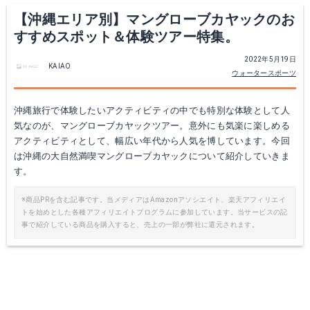
【沖縄エリア別】マングローブカヤックのお
すすめスポット＆体験ツアー特集。
2022年5月19日
KAIAO
ウォータースポーツ
沖縄旅行で体験したいアクティビティの中でも特別な体験として人
気なのが、マングローブカヤックツアー。意外にも気楽に楽しめる
アクティビティとして、幅広い年代から人気を博しています。今回
は沖縄の大自然満喫マングローブカヤックについて紹介していきま
す。
※商品PRを含む記事です。当メディアはAmazonアソシエイト、楽天アフィリエイ
トを始めとした各種アフィリエイトプログラムに参加しています。当サービスの記
事で紹介している商品を購入すると、売上の一部が弊社に還元されます。