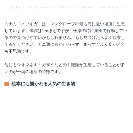
出典: https://image.asoview-media.com/image/production/acp/3000001380/pln3000003181/815de247-160a-4989-95ac-bbf14bdd6fdf.jpeg?width=720&height=480
ミナミコメツキガニは、マングローブの最も海に近い場所に生息
しています。体調は1㎝ほどですが、干潮の時に集団で行動してい
るので見つけやすいかもしれません。もし見つけたらよく観察し
てみてください。カニ類にもかかわらず、まっすぐ歩く姿がとて
も不思議です。
他にもシオマネキ・ガザミなどの甲殻類が生息していることが多
いのが干潟の場所の特徴です。
絵本にも描かれる人気の生き物