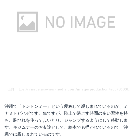
出典: https://image.asoview-media.com/image/production/acp/3000001380/pln3000003181/3a9a9d8a-8079-4772-a088-a1a366c25851.jpg?width=720&height=480
沖縄で「トントンミー」という愛称して親しまれているのが、ミ
ナミトビハゼです。魚ですが、陸上で過ごす時間の多い習性を持
ち、胸びれを使って歩いたり、ジャンプするようにして移動しま
す。キジムナーのお友達として、絵本でも描かれているので、沖
縄では親しまれているのです。