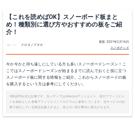
【これを読めばOK】スノーボード板まと
め！種類別に選び方やおすすめの板をご紹
介！
更新: 2021年2月16日
クロタノブタカ
スノボグッズ
NOVEMBER ARTISTEアーティストノベンバー
011ArtsticBALANCESPIN
今か今かと待ち遠しにしている方も多いスノーボードシーズン！こ
Amazonで詳細を見る
Amazonで詳細を見る
こではスノーボードシーズンが始まるまでに読んでおくと役に立つ
スノーボード板に関する情報をご紹介。これからスノーボードの板
を購入するという方は参考にしてください。
※商品PRを含む記事です。当メディアはAmazonアソシエイト、楽天アフィリエイ
トを始めとした各種アフィリエイトプログラムに参加しています。当サービスの記
事で紹介している商品を購入すると、売上の一部が弊社に還元されます。