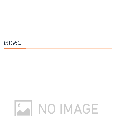
YONEXヨネックスSTYLAHOLIC
SALOMONTHE VILLAIN
Amazonで詳細を見る
Amazonで詳細を見る
はじめに
SALOMON(サロモン) ASSASSIN (アサシン)
SALOMON(サロモン)SUPER 8 (スーパーエイト)
Amazonで詳細を見る
Amazonで詳細を見る