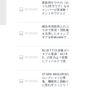
家庭用サウナの《お
うちDEサウナ》をキ
ャンパーが実体験！
テントサウナとどこ
が違う？
横浜市消防局とのコ
ラボで実現！消防服
を活用したキャンプ
ギアをMakuakeで予
約販売開始！
BLUETTI大容量ポー
タブル電源「AC18
0」の実力は？実際
にフィールドで使用
した感想をご紹介！
STARK ANGLERSの
ロングシャツが秀
逸。機能性と肌触り
に思わずうっとり！