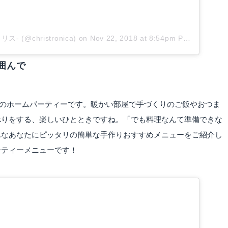
リス- (@christronica)
on
Nov 22, 2018 at 8:54pm PST
囲んで
宅でのホームパーティーです。暖かい部屋で手づくりのご飯やおつま
べりをする、楽しいひとときですね。「でも料理なんて準備できな
んなあなたにピッタリの簡単な手作りおすすめメニューをご紹介し
ーティーメニューです！