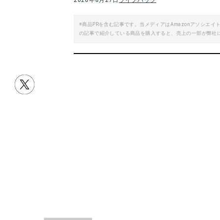
2020年8月27日
ライフハック
※商品PRを含む記事です。当メディアはAmazonアソシ
の記事で紹介している商品を購入すると、売上の一部が弊社
目次