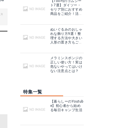
er
【100均のゴムシー
ト7選】ダイソー・
セリア別におすすめ
商品をご紹介！活用
ビス
法も！
ぬいぐるみのおしゃ
れな飾り方9選！整
理する方法や大きい
人形の置き方もご紹
介！
メラミンスポンジの
正しい使い方！実は
危ないやってはいけ
ない注意点とは？
特集一覧
【暮らしーのYoutub
e】初心者から始め
る毎日キャンプ生活