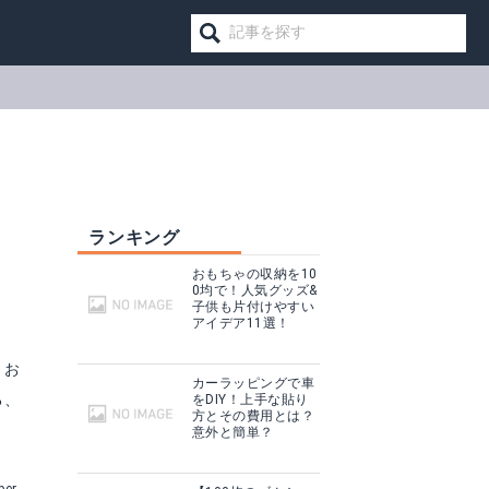
ランキング
る
おもちゃの収納を10
0均で！人気グッズ&
子供も片付けやすい
アイデア11選！
！お
カーラッピングで車
る、
をDIY！上手な貼り
方とその費用とは？
意外と簡単？