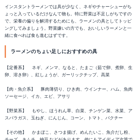
インスタントラーメンでは具が少なく、ネギやチャーシューがち
ょっと入っているだけなんて物も。特に野菜は不足しがちですの
で、栄養の偏りを解消するためにも、ラーメンの具としてトッピ
ングしてみましょう。野菜嫌いの方でも、おいしいラーメンと一
緒に食べれば食も進むはずです。
ラーメンのちょい足しにおすすめの具
【定番系】 ネギ、メンマ、なると、たまご（茹で卵、煮卵、生
卵、溶き卵）、紅しょうが、ガーリックチップ、高菜
【肉・魚介系】 豚肉薄切り、ひき肉、ウインナー、ハム、魚肉
ソーセージ、イカ、エビ、アサリ
【野菜系】 もやし、ほうれん草、白菜、チンゲン菜、水菜、ア
スパラガス、玉ねぎ、にんじん、コーン、トマト、パクチー
【その他】 かまぼこ、さつま揚げ、めんたいこ、魚介だし粉、
チーズ、キムチ、納豆 などがあります。他にもアイディア次第で