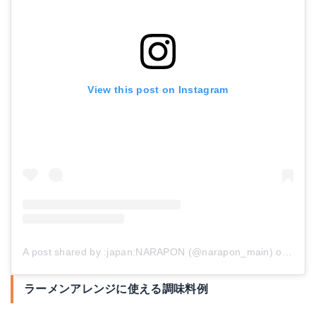
View this post on Instagram
A post shared by :japan:NARAPON (@narapon_main)
on
Jul 5
ラーメンアレンジに使える調味料例