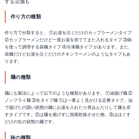
する店舗も
作り方の種類
作り方で分類すると、 ①お湯を注ぐだけのカップラーメンタイプ
②カップラーメンだけど一度お湯を捨ててまた入れるタイプ ③鍋
を使って調理する袋麺タイプ ④冷凍麺タイプ があります。また、
袋麺だけどお湯を注ぐだけのチキンラーメンのようなタイプもあ
ります。
麺の種類
麺にも製法によって以下のような種類があります。 ①油揚げ麺 ②
ノンフライ麺 ③生タイプ麺 ①は一番よく見かける定番タイプ。油
で揚げたの固い状態の麺にお湯を入れたり煮込んだりして麺を戻
すタイプです。②は麺を揚げずに熱風乾燥させた物、③はほぐす
だけの生の状態の麺です。
味の種類