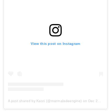
View this post on Instagram
A post shared by Kaori (@marmaladeengine)
on
Dec 23, 2016 at 9:12pm PST