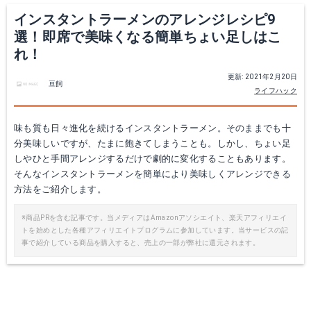
インスタントラーメンのアレンジレシピ9
選！即席で美味くなる簡単ちょい足しはこ
れ！
更新: 2021年2月20日
豆飼
ライフハック
味も質も日々進化を続けるインスタントラーメン。そのままでも十
分美味しいですが、たまに飽きてしまうことも。しかし、ちょい足
しやひと手間アレンジするだけで劇的に変化することもあります。
そんなインスタントラーメンを簡単により美味しくアレンジできる
方法をご紹介します。
※商品PRを含む記事です。当メディアはAmazonアソシエイト、楽天アフィリエイ
トを始めとした各種アフィリエイトプログラムに参加しています。当サービスの記
事で紹介している商品を購入すると、売上の一部が弊社に還元されます。