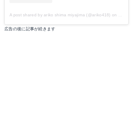
A post shared by ariko shima miyajima (@ariko418)
on
Dec 21
広告の後に記事が続きます