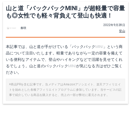
山と道「バックパックMINI」が超軽量で容量
も◎女性でも軽々背負えて登山も快適！
2022年9月28日
奏咲
登山
本記事では、山と道が手がけている「バックパックMINI」という商
品について注目いたします。軽量でありながら一定の容量を備えて
いる便利なアイテムで、登山やハイキングなどで活躍を見せてくれ
るでしょう。山と道のバックパックMINIが気になる方はぜひご覧く
ださい。
※商品PRを含む記事です。当メディアはAmazonアソシエイト、楽天アフィリエイ
トを始めとした各種アフィリエイトプログラムに参加しています。当サービスの記
事で紹介している商品を購入すると、売上の一部が弊社に還元されます。