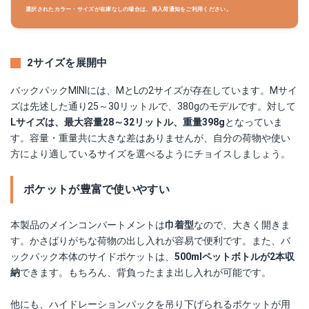
選択されたカラー・サイズが在庫なしの場合は、再入荷通知をご利用ください。
2サイズを展開中
バックパックMINIには、MとLの2サイズが存在しています。Mサイ
ズは先述した通り25～30リットルで、380gのモデルです。対して
Lサイズは、最大容量28～32リットル、重量398g
となっていま
す。容量・重量共に大きな差はありませんが、自分の荷物や使い
方により適しているサイズを選べるようにチョイスしましょう。
ポケットが豊富で使いやすい
本製品のメインコンパートメントは
巾着型
なので、大きく開きま
す。かさばりがちな荷物の出し入れが容易で便利です。また、バ
ックパック本体のサイドポケットは、
500mlペットボトルが2本収
納
できます。もちろん、背負ったまま出し入れが可能です。
他にも、ハイドレーションパックを吊り下げられるポケットが用