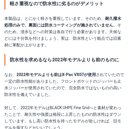
軽さ重視なので防水性に劣るのがデメリット
本製品は、とにかく軽さを重視しています。そのため、
耐久撥水
処理のみで、裏面には防水コーティングが施されていません
。そ
のため、浸水などへの対策は各自で行う必要があります。天候な
どには十分気を付けましょう。実は、防水性という観点では旧素
材に軍配が上がります。
防水性を求めるなら2022年モデルよりも前のものに
なお、
2022年モデルよりも前はX-Pac VX07が使用
されていたので
一定の防水性能がありました。フロントポケットのジッパーも止
水ジッパーが使用されていたので、完全防水ではないものの高い
防水性を備えていました。
対して、2022年モデルはBLACK UHPE Fine Gridへと素材が変わっ
たことで、耐久性や強度は格段に上昇したものの防水性はダウン
しています。もし高い防水性を持ったモデルが欲しければ、旧モ
デルを探すなどがいいでしょう。