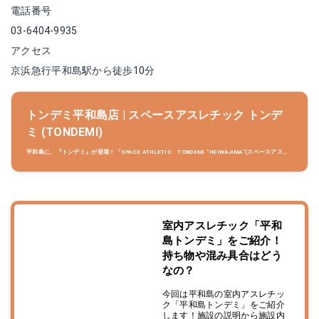
電話番号
03-6404-9935
アクセス
京浜急行平和島駅から徒歩10分
トンデミ平和島店 | スペースアスレチック トンデ
ミ (TONDEMI)
平和島に、『トンデミ』が登場！「SPACE ATHLETIC TONDEMI “HEIWAJIMA”(スペースアスレ
チック トンデミ “ヘイワジマ”)」は、「TONDEMI」の初の東京都内出店となり、3階建て敷地面積
約1200坪、新規遊具の導入で、圧倒的なスケール感と新奇性を兼ね備えたフラッグシップ施設で
す。
室内アスレチック「平和
島トンデミ」をご紹介！
持ち物や混み具合はどう
なの？
今回は平和島の室内アスレチッ
ク「平和島トンデミ」をご紹介
します！施設の説明から施設内