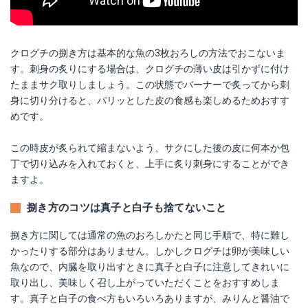
クログチの捌き方は基本的な魚の3枚おろしの方法でおこないま
す。刺身の炙りにする場合は、クログチの薄い皮は引かずに付け
たままサク取りしましょう。この状態でバーナーで炙ってから刺
身に切り分けると、パリッとした皮の食感も楽しめるためおすす
めです。
この時皮が炙られて縮まないよう、サクにした後の皮に何本か包
丁で切り込みを入れておくと、上手に炙り刺身にすることができ
ますよ。
捌き方のコツは真子と白子も捨てないこと
捌き方に関しては通常の魚のおろしかたと同じ手順で、特に難し
かったりする部分はありません。しかしクログチは卵が美味しい
魚なので、内臓を取り出すときに真子と白子に注意してきれいに
取り出し、美味しく召し上がっていただくことをおすすめしま
す。真子と白子の食べ方もいろいろありますが、みりんと醤油で