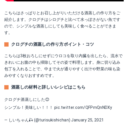
こちらはさっぱりとお召し上がりいただける酒蒸しの作り方をご
紹介します。クログチはシログチと比べて水っぽさがない魚です
ので、シンプルな酒蒸しにしても美味しく食べることができま
す。
クログチの酒蒸しの作り方ポイント・コツ
こちらは3枚おろしにせずにウロコを取り内臓を出したら、流水で
きれいにお腹の中も掃除してその姿で料理します。身に切り込み
包丁を入れることで、中まで火が通りやすく出汁や野菜の味も染
みやすくなりおすすめです。
酒蒸しの材料と詳しいレシピはこちら
クログチ酒蒸しにした😊
シンプル！美味しい！！！
pic.twitter.com/QFPmQnNDXy
— しいちゃん🎣 (@turisukishichan)
January 25, 2021