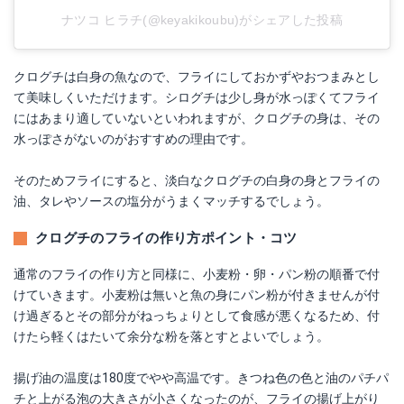
ナツコ ヒラチ(@keyakikoubu)がシェアした投稿
クログチは白身の魚なので、フライにしておかずやおつまみとし
て美味しくいただけます。シログチは少し身が水っぽくてフライ
にはあまり適していないといわれますが、クログチの身は、その
水っぽさがないのがおすすめの理由です。
そのためフライにすると、淡白なクログチの白身の身とフライの
油、タレやソースの塩分がうまくマッチするでしょう。
クログチのフライの作り方ポイント・コツ
通常のフライの作り方と同様に、小麦粉・卵・パン粉の順番で付
けていきます。小麦粉は無いと魚の身にパン粉が付きませんが付
け過ぎるとその部分がねっちょりとして食感が悪くなるため、付
けたら軽くはたいて余分な粉を落とすとよいでしょう。
揚げ油の温度は180度でやや高温です。きつね色の色と油のパチパ
チと上がる泡の大きさが小さくなったのが、フライの揚げ上がり