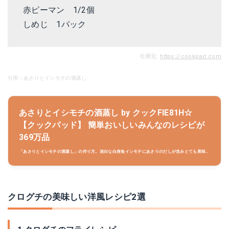
赤ピーマン 1/2個
しめじ 1パック
引用元:
https://cookpad.com
引用：あさりとイシモチの酒蒸し
あさりとイシモチの酒蒸し by クックFIE81H☆
【クックパッド】 簡単おいしいみんなのレシピが
369万品
「あさりとイシモチの酒蒸し」の作り方。淡白な白身魚イシモチにあさりのだしが含みとても美味し
いですよ。 材料:イシモチ、アサリ、塩..
クログチの美味しい洋風レシピ2選