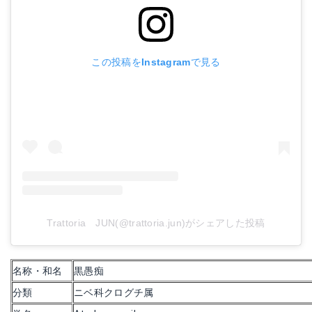
この投稿をInstagramで見る
Trattoria JUN(@trattoria.jun)がシェアした投稿
名称・和名
黒愚痴
分類
ニベ科クログチ属