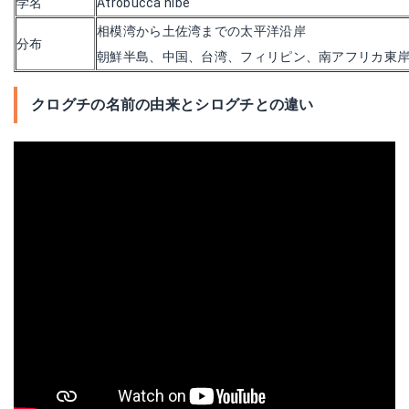
学名
Atrobucca nibe
相模湾から土佐湾までの太平洋沿岸
分布
朝鮮半島、中国、台湾、フィリピン、南アフリカ東
クログチの名前の由来とシログチとの違い