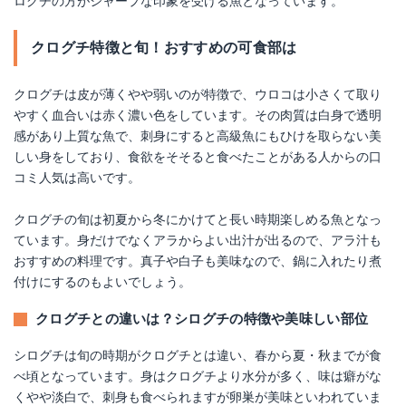
ログチの方がシャープな印象を受ける魚となっています。
クログチ特徴と旬！おすすめの可食部は
クログチは皮が薄くやや弱いのが特徴で、ウロコは小さくて取り
やすく血合いは赤く濃い色をしています。その肉質は白身で透明
感があり上質な魚で、刺身にすると高級魚にもひけを取らない美
しい身をしており、食欲をそそると食べたことがある人からの口
コミ人気は高いです。
クログチの旬は初夏から冬にかけてと長い時期楽しめる魚となっ
ています。身だけでなくアラからよい出汁が出るので、アラ汁も
おすすめの料理です。真子や白子も美味なので、鍋に入れたり煮
付けにするのもよいでしょう。
クログチとの違いは？シログチの特徴や美味しい部位
シログチは旬の時期がクログチとは違い、春から夏・秋までが食
べ頃となっています。身はクログチより水分が多く、味は癖がな
くやや淡白で、刺身も食べられますが卵巣が美味といわれていま