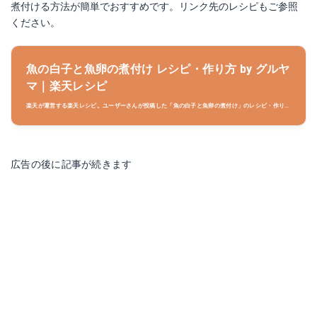
煮付ける方法が簡単でおすすめです。リンク先のレシピもご参照
ください。
魚の白子と魚卵の煮付け レシピ・作り方 by グルヤ
マ｜楽天レシピ
楽天が運営する楽天レシピ。ユーザーさんが投稿した「魚の白子と魚卵の煮付け」のレシピ・作り方
ページです。いさきをいただきました。お腹に白子と卵が入っていたので煮付けにしました。 白子
はクリーミーでくせが無いし、卵もプチプチしていて絶品でした♪詳細な材料や調理時間、みんなの
つくレポも！
広告の後に記事が続きます