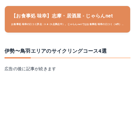
【お食事処 味幸】志摩・居酒屋 - じゃらんnet
お食事処 味幸の口コミ評点：3.8（5点満点中）。じゃらんnetではお食事処 味幸の口コミ（8件）
や投稿写真をご確認頂けます。お食事処 味幸周辺のホテル/観光スポット/ご当地グルメ/イベント情
報も充実。
伊勢〜鳥羽エリアのサイクリングコース4選
広告の後に記事が続きます