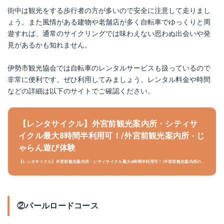
街中は観光をする歩行者の方が多いので安全に注意して走りまし
ょう。また風情がある建物や老舗店が多く自転車でゆっくりと周
遊すれば、通常のサイクリングでは味わえない思わぬ出会いや発
見があるかも知れません。
伊勢市観光協会では自転車のレンタルサービスも扱っているので
非常に便利です。ぜひ利用してみましょう。レンタル料金や時間
などの詳細は以下のサイトでご確認ください。
【レンタサイクル】外宮前観光案内所・シティサ
イクル最大8時間半利用可！/外宮前観光案内所 - じ
ゃらん遊び体験
【レンタサイクル】外宮前観光案内所・シティサイクル最大8時間半利用可！/外宮前観光案内所のレ
ジャー・アクティビティ情報。「じゃらん遊び体験」は、豊富なクチコミ情報を掲載、日本全国の遊
び・体験を検索予約できます。
②パールロードコース