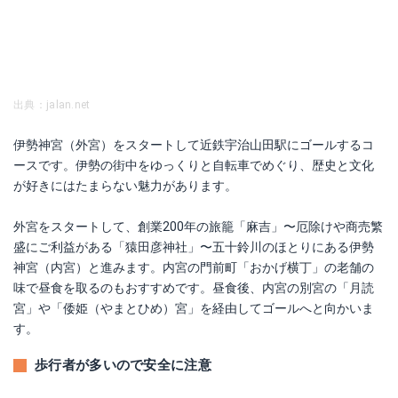
出典：jalan.net
伊勢神宮（外宮）をスタートして近鉄宇治山田駅にゴールするコ
ースです。伊勢の街中をゆっくりと自転車でめぐり、歴史と文化
が好きにはたまらない魅力があります。
外宮をスタートして、創業200年の旅籠「麻吉」〜厄除けや商売繁
盛にご利益がある「猿田彦神社」〜五十鈴川のほとりにある伊勢
神宮（内宮）と進みます。内宮の門前町「おかげ横丁」の老舗の
味で昼食を取るのもおすすめです。昼食後、内宮の別宮の「月読
宮」や「倭姫（やまとひめ）宮」を経由してゴールへと向かいま
す。
歩行者が多いので安全に注意