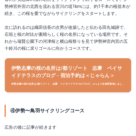
勢神宮外宮の北西を流れる宮川の堤1kmには、約1千本の桜並木が
続き、この桜を愛でながらサイクリングをスタートします。
次に訪れるのは織田信長の次男が改築したと伝わる田丸城跡で、
石垣と桜の対比が素晴らしく桜の名所になっている場所です。そ
れから瑞賢公園下の河津桜と横山桜祭りを見て伊勢神宮内宮の五
十鈴川の桜に戻りゴールに向かうコースです。
伊勢志摩の桜の名所は/都リゾート 志摩 ベイサ
イドテラスのブログ - 宿泊予約は＜じゃらん＞
伊勢志摩の桜の名所は/都リゾート 志摩 ベイサイドテラスのブログ。4/1より名称変更致しまし
た（旧海辺ホテル プライムリゾート賢島）/じゃらんならお得な期間限定プランや直前割引情報が満
載。当日／直前のオンライン予約もOK。都リゾート 志摩 ベイサイドテラスの宿泊予約は国内最
大級の旅行情報サイト＜じゃらん＞
④伊勢〜鳥羽サイクリングコース
広告の後に記事が続きます