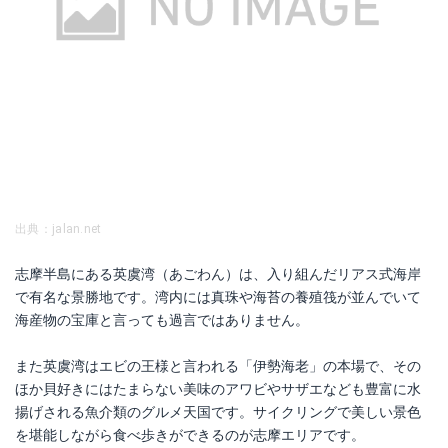
出典：jalan.net
志摩半島にある英虞湾（あごわん）は、入り組んだリアス式海岸
で有名な景勝地です。湾内には真珠や海苔の養殖筏が並んでいて
海産物の宝庫と言っても過言ではありません。
また英虞湾はエビの王様と言われる「伊勢海老」の本場で、その
ほか貝好きにはたまらない美味のアワビやサザエなども豊富に水
揚げされる魚介類のグルメ天国です。サイクリングで美しい景色
を堪能しながら食べ歩きができるのが志摩エリアです。