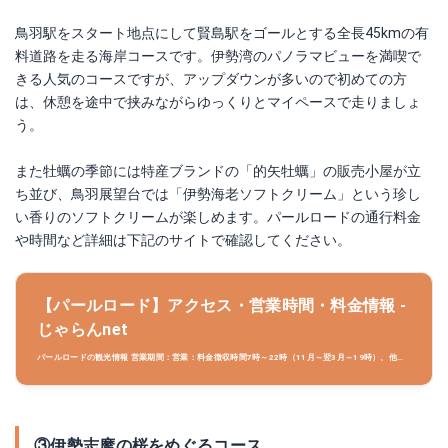
鳥羽駅をスタート地点にして賢島駅をゴールとする全長45kmの有
料道路を走る海岸コースです。伊勢湾のパノラマビューを満喫で
きる人気のコースですが、アップダウンが多いので初めての方
は、休憩を途中で挟みながらゆっくりとマイペースで走りましょ
う。
また牡蠣の季節には特産ブランドの「的矢牡蠣」の販売小屋が立
ち並び、鳥羽展望台では「伊勢海老ソフトクリーム」という珍し
い香りのソフトクリームが楽しめます。パールロードの通行料金
や時間など詳細は下記のサイトで確認してください。
【パールロード】アクセス・営業時間・料金情報 -
じゃらんnet
パールロードの観光情報 営業期間：営業：料金徴収時間7時～22時（11月～翌3月～19時）、他通
行自由、交通アクセス：(1)伊勢道伊勢ICよりR42、鳥羽市街経由、安楽島大橋を渡り15分。パール
ロード周辺情報も充実しています。三重の観光情報
③伊勢志摩の桜をめぐるコース