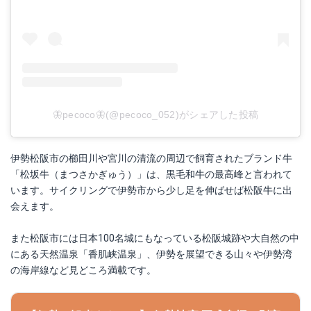
🦋pecoco🦋(@pecoco_052)がシェアした投稿
伊勢松阪市の櫛田川や宮川の清流の周辺で飼育されたブランド牛
「松坂牛（まつさかぎゅう）」は、黒毛和牛の最高峰と言われて
います。サイクリングで伊勢市から少し足を伸ばせば松阪牛に出
会えます。
また松阪市には日本100名城にもなっている松阪城跡や大自然の中
にある天然温泉「香肌峡温泉」、伊勢を展望できる山々や伊勢湾
の海岸線など見どころ満載です。