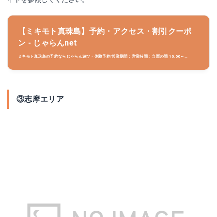
【ミキモト真珠島】予約・アクセス・割引クーポ
ン - じゃらんnet
ミキモト真珠島の予約ならじゃらん遊び・体験予約 営業期間：営業時間：当面の間 10:00～
16:00（2021年8月30～9月30まで臨時休業）、交通アクセス：(1)鳥羽駅から徒歩5分。ミキモト
真珠島の周辺情報も充実しています。三重のアクテ
③志摩エリア