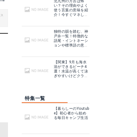
ana
北九州の方言は怖
い？その理由やよく
使う言葉の意味を紹
介！今すぐマネした
ビス
い例文も！
独特の韻を踏む、神
戸弁一覧！特徴的な
語尾・イントネーシ
ョンや標準語の意味
も紹介！
【関東】9月も海水
浴ができるビーチ4
選！水温が高くて泳
ぎやすいけどクラゲ
に注意！
特集一覧
【暮らしーのYoutub
e】初心者から始め
る毎日キャンプ生活