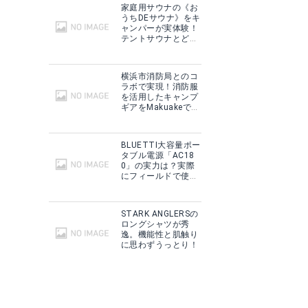
家庭用サウナの《お
うちDEサウナ》をキ
ャンパーが実体験！
テントサウナとどこ
が違う？
横浜市消防局とのコ
ラボで実現！消防服
を活用したキャンプ
ギアをMakuakeで予
約販売開始！
BLUETTI大容量ポー
タブル電源「AC18
0」の実力は？実際
にフィールドで使用
した感想をご紹介！
STARK ANGLERSの
ロングシャツが秀
逸。機能性と肌触り
に思わずうっとり！