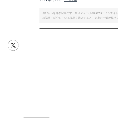
2021年7月16日
トラベル
※商品PRを含む記事です。当メディアはAmazonアソシ
の記事で紹介している商品を購入すると、売上の一部が弊社
目次