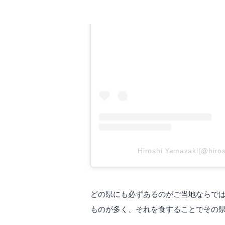
この投稿をIns
Hiroshi Yamazaki(@h
どの県にも必ずあるのがご当地ならで
ものが多く、それを食することでその