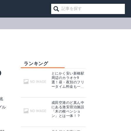
ランキング
の
とにかく安い新橋駅
周辺のカラオケ9
選！昼・夜別のフリ
ータイム料金も一挙
まとめ！
名
成田空港のど真ん中
グル
にある激安宿泊施設
「木の根ペンショ
ン」とは一体！？