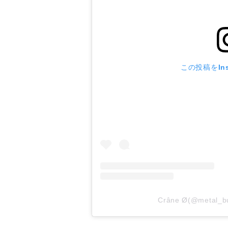
この投稿をIns
Crâne Ø(@meta