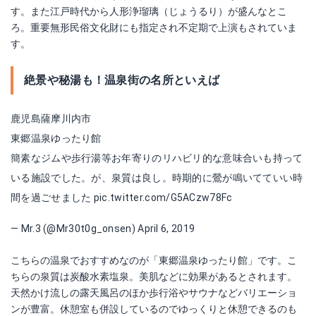
す。また江戸時代から人形浄瑠璃（じょうるり）が盛んなとこ
ろ。重要無形民俗文化財にも指定され不定期で上演もされていま
す。
絶景や秘湯も！温泉街の名所といえば
鹿児島薩摩川内市
東郷温泉ゆったり館
簡素なジムや歩行湯等お年寄りのリハビリ的な意味合いも持って
いる施設でした。が、泉質は良し。時期的に鶯が鳴いてていい時
間を過ごせました
pic.twitter.com/G5ACzw78Fc
— Mr.3 (@Mr30t0g_onsen)
April 6, 2019
こちらの温泉でおすすめなのが「東郷温泉ゆったり館」です。こ
ちらの泉質は炭酸水素塩泉。美肌などに効果があるとされます。
天然かけ流しの露天風呂のほか歩行浴やサウナなどバリエーショ
ンが豊富。休憩室も併設しているのでゆっくりと休憩できるのも