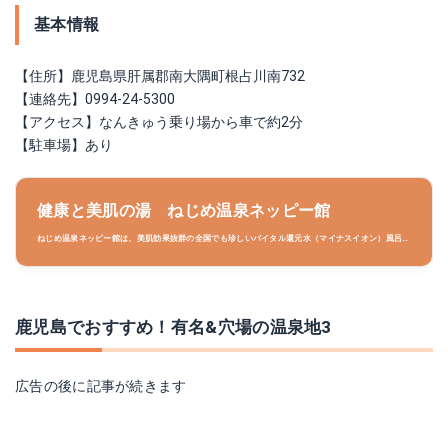
基本情報
【住所】鹿児島県肝属郡南大隅町根占川南732
【連絡先】0994-24-5300
【アクセス】なんきゅう乗り場から車で約2分
【駐車場】あり
健康と美肌の湯 ねじめ温泉ネッピー館
ねじめ温泉ネッピー館は、美肌効果抜群の全国でも珍しいバイタル還元水（マイナスイオン）風呂を
はじめ、厳選かけ流しの露天風呂、歩行浴槽、ジャグジー、サウナ、大浴場、家族風呂などが楽しめ
る温泉施設です。
鹿児島でおすすめ！有名&穴場の温泉地3
広告の後に記事が続きます