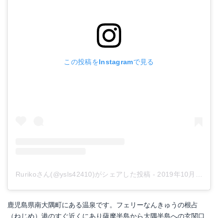
この投稿をInstagramで見る
Rurikoさん(@ysls42410)がシェアした投稿
-
2019年10月月8日午前1時10分PDT
鹿児島県南大隅町にある温泉です。フェリーなんきゅうの根占
（ねじめ）港のすぐ近くにあり薩摩半島から大隅半島への玄関口