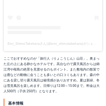
Emi_ShimoTakeharaさん(@emi_shimotakehara)がシェアした投稿
ここでおすすめなのが「旅行人（りょこうじん）山荘」。奥まっ
た丘の上にある静かなホテルです。高台なので露天風呂からは錦
江湾や桜島の絶景を見渡せるのもポイント。また敷地内の散策で
は鹿などの動物に会うことも多いとの口コミもあります。森の中
にある貸し切り露天風呂は秘境感がありおすすめ。夏は新緑、冬
は雪見風呂を楽しめます。日帰りは12:00～15:00まで。料金は大
人500円（子供 250円）となります。
基本情報