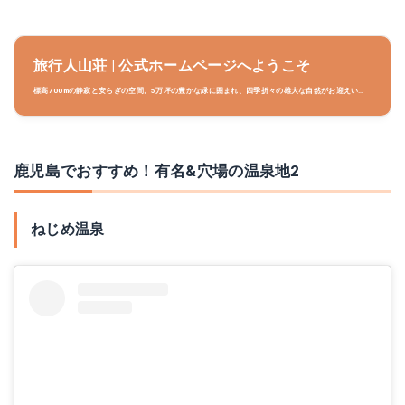
旅行人山荘 | 公式ホームページへようこそ
標高700mの静寂と安らぎの空間。5万坪の豊かな緑に囲まれ、四季折々の雄大な自然がお迎えいた
します。霧島温泉。２種類の源泉。無料貸切露天風呂。 Hotel Ryokojin-sansou.We\'re located
on the hill in Kirishima.Can be seen from the all guest room with wonderful views.You
can enjoy open-air bath(rotenburo) privately with your family or friends for 45minutes
free.
鹿児島でおすすめ！有名&穴場の温泉地2
ねじめ温泉