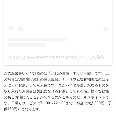
はせぴょんさん(@yumeguri.hasepyon)がシェアした投稿
-
201
この温泉をいただけるのは「ねじめ温泉・ネッピー館」です。上
の写真は源泉掛け流しの露天風呂。ナトリウム塩化物強塩泉は冷
えにくいお湯としても人気です。またバイタル還元水なるものを
取り入れたお風呂は美肌になれるお湯としても有名。様々な効能
のあるお湯に入ることができるのがこちらのセールスポイントで
す。日帰りサービスは7：00～22：00まで。料金は大人330円（子
供150円）となります。