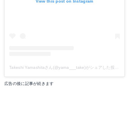
View this post on Instagram
Takeshi Yamashitaさん(@yama___take)がシェアした投稿
-
20
広告の後に記事が続きます