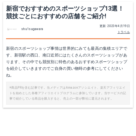
新宿でおすすめのスポーツショップ13選！
競技ごとにおすすめの店舗をご紹介!
更新: 2023年4月19日
shu1sugawara
トラベル
新宿のスポーツショップ事情は世界的にみても最高の集積エリアで
す、新宿駅の西口、南口近郊にはたくさんのスポーツショップがあ
ります、その中でも競技別に特色のあるおすすめスポーツショップ
を紹介していきますのでご自身の買い物時の参考にしてください
ね。
※商品PRを含む記事です。当メディアはAmazonアソシエイト、楽天アフィリエイ
トを始めとした各種アフィリエイトプログラムに参加しています。当サービスの記
事で紹介している商品を購入すると、売上の一部が弊社に還元されます。