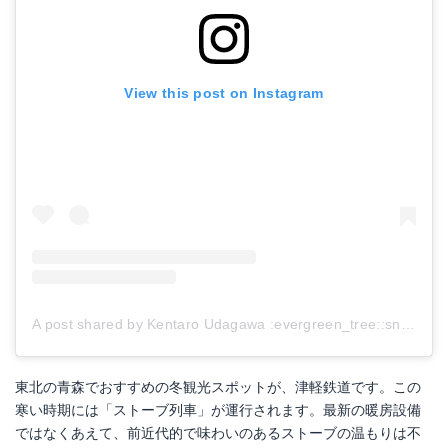
View this post on Instagram
A post shared by Kentaro Udagawa :evergreen_tree::snowflake:️:snowman:️:sunrise: (@kentaroudagawa)
東北の青森でおすすめの冬観光スポットが、津軽鉄道です。この
寒い時期には「ストーブ列車」が運行されます。最新の暖房設備
ではなくあえて、前近代的で味わいのあるストーブの温もりは不