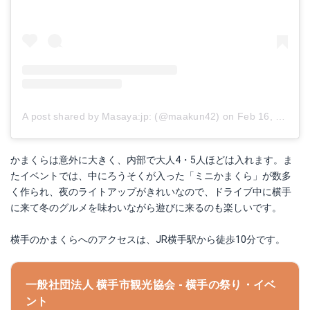
A post shared by Masaya:jp: (@maakun42)
on
Feb 16, 2018 at 3:00pm PST
かまくらは意外に大きく、内部で大人4・5人ほどは入れます。ま
たイベントでは、中にろうそくが入った「ミニかまくら」が数多
く作られ、夜のライトアップがきれいなので、ドライブ中に横手
に来て冬のグルメを味わいながら遊びに来るのも楽しいです。
横手のかまくらへのアクセスは、JR横手駅から徒歩10分です。
一般社団法人 横手市観光協会 - 横手の祭り・イベ
ント