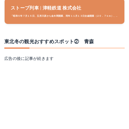
ストーブ列車 | 津軽鉄道 株式会社
「昭和５年７月１５日、五所川原から金木間開業、同年１１月１３日全線開業（２０．７ｋｍ）、こ
の冬１２月よりストーブ列車を運転した。 昭和１９、２０、２１年は戦時中物資欠乏のため中止し
たが、昭和２２年から再びストーブ列車を運転し現在に至っている。現在運行されているストーブ列
車は４代目の客車である。 ストーブ列車のご乗車には 乗車券＋ストーブ列車券４００円が必要で
す。 客車にダルマストーブをつけて暖房とし、車窓から地吹雪の景色を眺めるノスタルジックなス
トーブ列車
東北冬の観光おすすめスポット② 青森
広告の後に記事が続きます