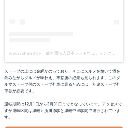
A post shared by 一般社団法人日本フォトウェディング協会 (@japanphotoweddingassociation)
ストーブの上には金網がのっており、そこにスルメを焼いて酒を
飲みながらグルメが味わえ、車窓唐の絶景も見られます。このダ
ルマストーブ付のストーブ列車に乗るためには、別途ストーブ列
車券が必要です。
運転期間は12月1日から3月31日までとなっています。アクセスで
すが運転区間は津軽五所川原駅と津軽中里駅間で運行されていま
す。