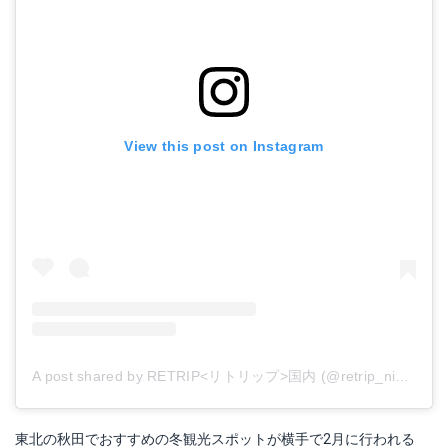
View this post on Instagram
A post shared by RETRIP<リトリップ>国内 (@retrip_nippon)
o
東北の秋田でおすすめの冬観光スポットが横手で2月に行われる