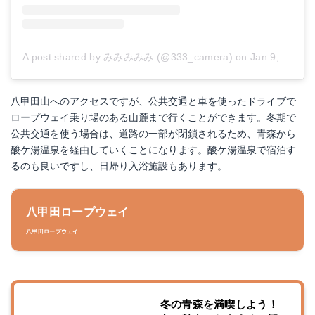
A post shared by みみみみみ (@333_camera)
on
Jan 9, 2018 at 7:31pm PST
八甲田山へのアクセスですが、公共交通と車を使ったドライブで
ロープウェイ乗り場のある山麓まで行くことができます。冬期で
公共交通を使う場合は、道路の一部が閉鎖されるため、青森から
酸ケ湯温泉を経由していくことになります。酸ケ湯温泉で宿泊す
るのも良いですし、日帰り入浴施設もあります。
八甲田ロープウェイ
八甲田ロープウェイ
冬の青森を満喫しよう！