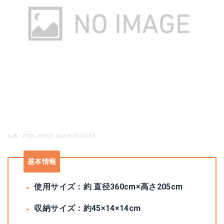
出典：https://amzn.asia/d/dkrG4H3
基本情報
使用サイズ：約 直径360cm×高さ205cm
収納サイズ：約45×14×14cm