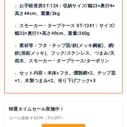
お手軽香房ST-124：収納サイズ/幅23×奥行4×
高さ44cm、重量/2kg
スモーカー・タープケース ST-1241：サイズ/
幅32×奥行1×高さ49cm、重量/260g
素材等：フタ・チップ皿/鉄(メッキ鋼鈑)、網/
鉄(亜鉛メッキ)、フック/ステンレス、つまみ/天
然木、スモーカー・タープケース/ターポリン
セット内容：本体+フタ、燻製網×2、チップ皿
×1、木製つまみ×2、吊り下げフック×3
特選タイムセール実施中！
セール価格￥4,099（9％OFF）