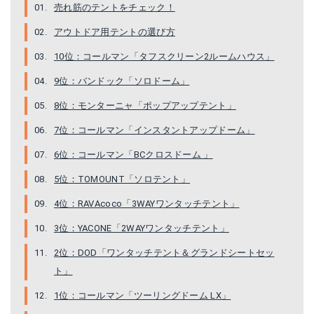
売れ筋のテントをチェック！
コールマン「BCクロスドーム 」
TOMOUNT「ソロテント」
アウトドア用テントの選び方
Amazonで詳細を見る
Amazonで詳細を見る
10位：コールマン「タフスクリーン2ルームハウス」
9位：バンドック「ソロドーム」
8位：モンターニャ「ポップアップテント」
7位：コールマン「インスタントアップドーム」
6位：コールマン「BCクロスドーム 」
5位：TOMOUNT「ソロテント」
4位：RAVAcoco「3WAYワンタッチテント」
RAVAcoco「3WAYワンタッチテント」
YACONE「2WAYワンタッチテント」
3位：YACONE「2WAYワンタッチテント」
2位：DOD「ワンタッチテント＆グランドシートセッ
Amazonで詳細を見る
Amazonで詳細を見る
ト」
1位：コールマン「ツーリングドーム LX」