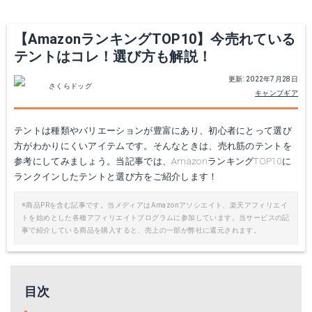
【AmazonランキングTOP10】今売れている
テントはコレ！選び方も解説！
更新: 2022年7月28日
さくらドッグ
キャンプギア
モンターニャ「ポップアップテント」
コールマン「インスタントアップドーム」
テントは種類やバリエーションが豊富にあり、初心者にとって選び
方がわかりにくいアイテムです。そんなときは、売れ筋のテントを
Amazonで詳細を見る
Amazonで詳細を見る
参考にしてみましょう。当記事では、AmazonランキングTOP10に
ランクインしたテントと選び方をご紹介します！
※商品PRを含む記事です。当メディアはAmazonアソシエイト、楽天アフィリエイ
トを始めとした各種アフィリエイトプログラムに参加しています。当サービスの記
事で紹介している商品を購入すると、売上の一部が弊社に還元されます。
目次