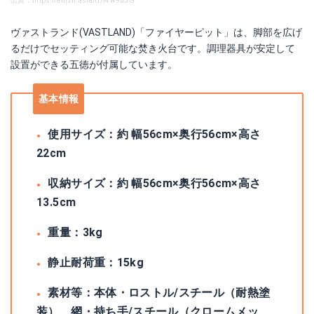
出典：https://amzn.asia/d/i4w9u5G
ヴァストランド(VASTLAND)「ファイヤーピット」は、脚部を広げ
るだけでセッティング可能な焚き火台です。調理器具が安定して
設置ができる五徳が付属しています。
基本情報
使用サイズ：約 幅56cm×奥行56cm×高さ
22cm
収納サイズ：約 幅56cm×奥行56cm×高さ
13.5cm
重量：3kg
静止耐荷重：15kg
素材等：本体・ロストル/スチール（耐熱塗
装）、網・持ち手/スチール（クロームメッ