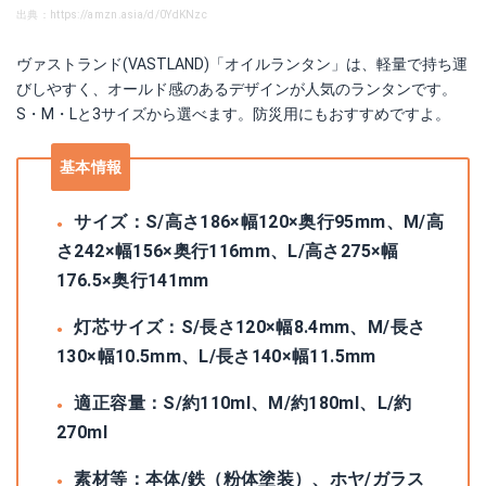
出典：https://amzn.asia/d/0YdKNzc
ヴァストランド(VASTLAND)「オイルランタン」は、軽量で持ち運
びしやすく、オールド感のあるデザインが人気のランタンです。
S・M・Lと3サイズから選べます。防災用にもおすすめですよ。
基本情報
サイズ：S/高さ186×幅120×奥行95mm、M/高
さ242×幅156×奥行116mm、L/高さ275×幅
176.5×奥行141mm
灯芯サイズ：S/長さ120×幅8.4mm、M/長さ
130×幅10.5mm、L/長さ140×幅11.5mm
適正容量：S/約110ml、M/約180ml、L/約
270ml
素材等：本体/鉄（粉体塗装）、ホヤ/ガラス