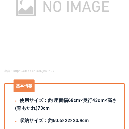
出典：https://amzn.asia/d/jboQsDv
基本情報
使用サイズ：約 座面幅68cm×奥行43cm×高さ
(背もたれ)73cm
収納サイズ：約‎60.6×22×20.9cm