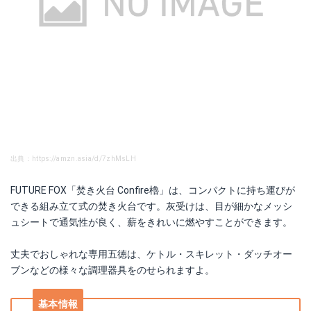
出典：https://amzn.asia/d/7zhMsLH
FUTURE FOX「焚き火台 Confire櫓」は、コンパクトに持ち運びが
できる組み立て式の焚き火台です。灰受けは、目が細かなメッシ
ュシートで通気性が良く、薪をきれいに燃やすことができます。
丈夫でおしゃれな専用五徳は、ケトル・スキレット・ダッチオー
ブンなどの様々な調理器具をのせられますよ。
基本情報