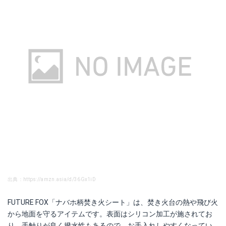
出典：https://amzn.asia/d/36Gx1iD
FUTURE FOX「ナバホ柄焚き火シート」は、焚き火台の熱や飛び火
から地面を守るアイテムです。表面はシリコン加工が施されてお
り、手触りが良く撥水性もあるので、お手入れしやすくなってい