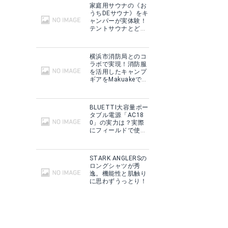
家庭用サウナの《お
うちDEサウナ》をキ
ャンパーが実体験！
テントサウナとどこ
が違う？
横浜市消防局とのコ
ラボで実現！消防服
を活用したキャンプ
ギアをMakuakeで予
約販売開始！
BLUETTI大容量ポー
タブル電源「AC18
0」の実力は？実際
にフィールドで使用
した感想をご紹介！
STARK ANGLERSの
ロングシャツが秀
逸。機能性と肌触り
に思わずうっとり！