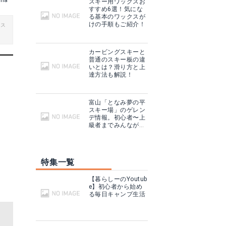
ma
スキー用ワックスお
すすめ6選！気にな
る基本のワックスが
けの手順もご紹介！
ビス
カービングスキーと
普通のスキー板の違
いとは？滑り方と上
達方法も解説！
富山「となみ夢の平
スキー場」のゲレン
デ情報。初心者〜上
級者までみんなが楽
しめる！
特集一覧
【暮らしーのYoutub
e】初心者から始め
る毎日キャンプ生活