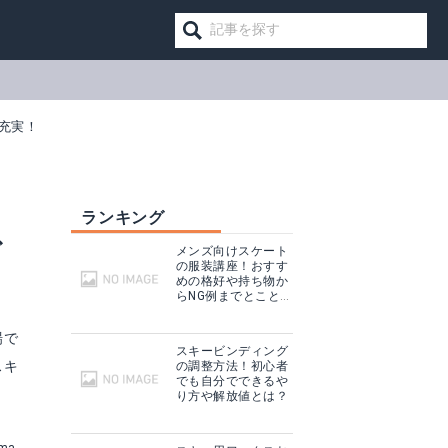
充実！
ランキング
ご
メンズ向けスケート
の服装講座！おすす
めの格好や持ち物か
らNG例までとことん
解説！
場で
スキービンディング
スキ
の調整方法！初心者
でも自分でできるや
り方や解放値とは？