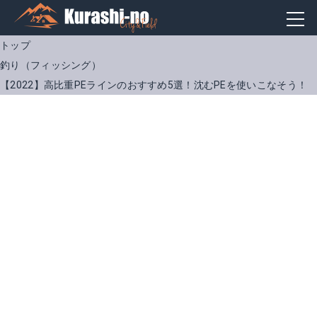
トップ
釣り（フィッシング）
【2022】高比重PEラインのおすすめ5選！沈むPEを使いこなそう！
ダイワ エメラルダスSS3+Si
シマノ ピットブル G5 150m 0.6号
Amazonで詳細を見る
Amazonで詳細を見る
楽天で詳細を見る
楽天で詳細を見る