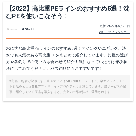
Yahoo!ショッピングで見る
Yahoo!ショッピングで見る
【2022】高比重PEラインのおすすめ5選！沈
むPEを使いこなそう！
更新: 2022年6月21日
sim0223
釣り（フィッシング）
水に沈む高比重PEラインのおすすめ5選！アジングやエギング、淡
水でも人気のある高比重PEをまとめて紹介しています。比重の選び
方や各釣りでの使い方も合わせて紹介！気になっていた方はぜひ参
考にしてみてください。バス釣りにもおすすめです！
※商品PRを含む記事です。当メディアはAmazonアソシエイト、楽天アフィリエイ
21 プレッソ 1000S-P
ティクト ライム 150m 0.3号
トを始めとした各種アフィリエイトプログラムに参加しています。当サービスの記
事で紹介している商品を購入すると、売上の一部が弊社に還元されます。
Amazonで詳細を見る
Amazonで詳細を見る
楽天で詳細を見る
楽天で詳細を見る
Yahoo!ショッピングで見る
Yahoo!ショッピングで見る