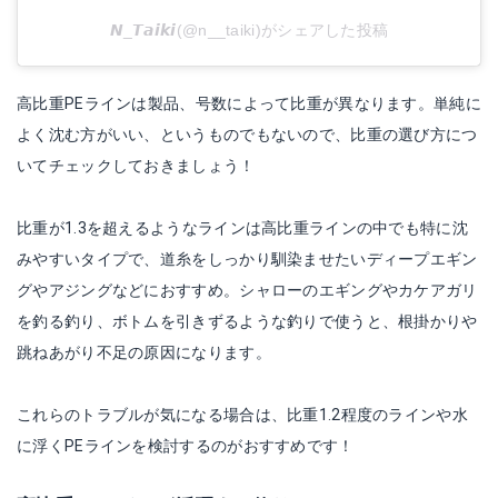
𝙉_𝙏𝙖𝙞𝙠𝙞(@n__taiki)がシェアした投稿
高比重PEラインは製品、号数によって比重が異なります。単純に
よく沈む方がいい、というものでもないので、比重の選び方につ
いてチェックしておきましょう！
比重が1.3を超えるようなラインは高比重ラインの中でも特に沈
みやすいタイプで、道糸をしっかり馴染ませたいディープエギン
グやアジングなどにおすすめ。シャローのエギングやカケアガリ
を釣る釣り、ボトムを引きずるような釣りで使うと、根掛かりや
跳ねあがり不足の原因になります。
これらのトラブルが気になる場合は、比重1.2程度のラインや水
に浮くPEラインを検討するのがおすすめです！