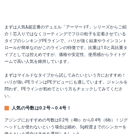
まずは人気&超定番のデュエル「アーマードF」シリーズからご紹
介！芯入りではなくコーティングでフロロ粒子を定着させている
タイプのシンキングPEラインで、ハリが強く結束やラインコント
ロールが簡単なのがこのラインの特徴です。比重は1.0と高比重タ
イプとしては控えめですが、価格や安定性、使用感からライトゲ
ームで高い人気を維持しています。
まずはマイルドなタイプから試してみたいという方におすすめ！
ハリが強いPEラインはPEデビューにも適しています。ジャンルを
問わず、PEラインが初めてという方もチェックしてみてくださ
い。
人気の号数は0.2号～0.4号！
アジングにおすすめの号数は0.2号（4lb）から0.4号（6lb）！ジグ
ヘッドしか使わないという場合は細め、5g程度までのシンカーを
使うという場合は太めを選択しましょう。