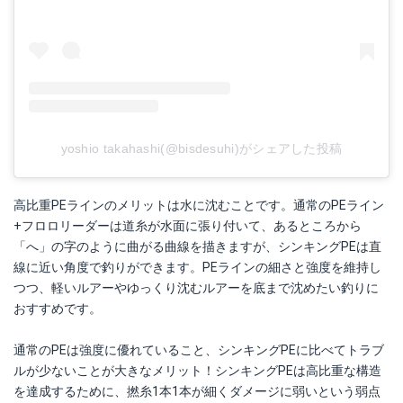
yoshio takahashi(@bisdesuhi)がシェアした投稿
高比重PEラインのメリットは水に沈むことです。通常のPEライン
+フロロリーダーは道糸が水面に張り付いて、あるところから
「へ」の字のように曲がる曲線を描きますが、シンキングPEは直
線に近い角度で釣りができます。PEラインの細さと強度を維持し
つつ、軽いルアーやゆっくり沈むルアーを底まで沈めたい釣りに
おすすめです。
通常のPEは強度に優れていること、シンキングPEに比べてトラブ
ルが少ないことが大きなメリット！シンキングPEは高比重な構造
を達成するために、撚糸1本1本が細くダメージに弱いという弱点