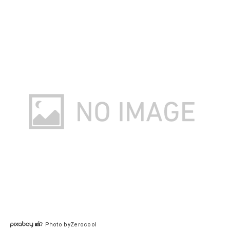
Photo byZerocool