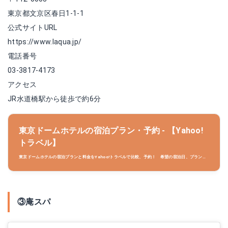
東京都文京区春日1-1-1
公式サイトURL
https://www.laqua.jp/
電話番号
03-3817-4173
アクセス
JR水道橋駅から徒歩で約6分
東京ドームホテルの宿泊プラン・予約 - 【Yahoo!
トラベル】
東京ドームホテルの宿泊プランと料金をYahoo!トラベルで比較、予約！ 希望の宿泊日、プランか
らあなたにぴったりのプランを予約できます。TポイントがたまるYahoo!トラベルでお得に旅をし
よう！
③庵スパ