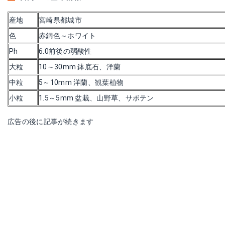
産地
宮崎県都城市
色
赤銅色～ホワイト
Ph
6.0前後の弱酸性
大粒
10～30mm 鉢底石、洋蘭
中粒
5～10mm 洋蘭、観葉植物
小粒
1.5～5mm 盆栽、山野草、サボテン
広告の後に記事が続きます