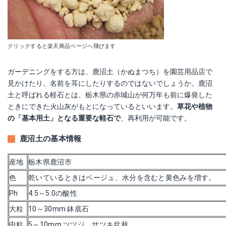
クリックすると楽天商品ページへ飛びます
ガーデニングをする方は、鹿沼土（かぬまつち）を園芸用品店で
見かけたり、名前を耳にしたりするのではないでしょうか。鹿沼
土と呼ばれる軽石とは、栃木県の赤城山が何万年も前に爆発した
ときにできた火山灰がもとになっているといいます。
草花や植物
の「基本用土」となる重要な軽石で
、再利用が可能です。
鹿沼土の基本情報
産地
栃木県鹿沼市
色
乾いているときはベージュ、水分を含むと黄色みを増す。
Ph
4.5～5.0の酸性
大粒
10～30mm 鉢底石
中粒
5～10mm ツツジ、サツキ盆栽