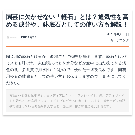
Amazonで詳細を見る
園芸に欠かせない「軽石」とは？通気性を高
楽天で詳細を見る
める成分や、鉢底石としての使い方も解説！
2021年8月18日
bluesky77
ガーデニング
グリーンプラン 基本用土 上質鹿沼土5L
園芸用の軽石とは何か、産地ごとに特徴を解説します。軽石とはパ
ミスとも呼ばれ、火山噴火のとき水分などが空中に出た後できる淡
Amazonで詳細を見る
色の塊。多孔質で排水性に富むので、優れた土壌改良材です。園芸
用軽石の鉢底石としての使い方もお伝えしますので、参考にしてく
ださい。
楽天で詳細を見る
※商品PRを含む記事です。当メディアはAmazonアソシエイト、楽天アフィリエイ
トを始めとした各種アフィリエイトプログラムに参加しています。当サービスの記
事で紹介している商品を購入すると、売上の一部が弊社に還元されます。