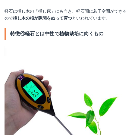
軽石は挿し木の「挿し床」にも向き、軽石間に若干空間ができる
ので
挿し木の根が隙間をぬって育つ
といわれています。
特徴④軽石とは中性で植物栽培に向くもの