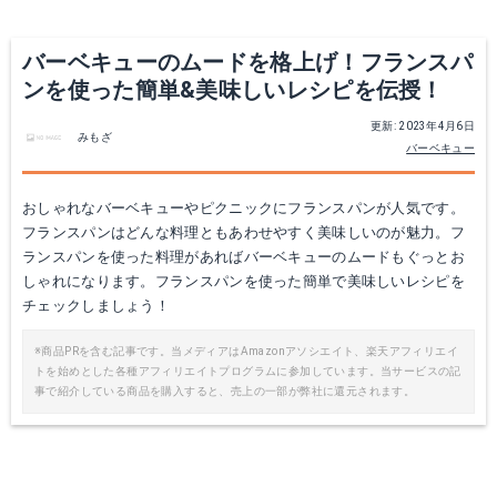
バーベキューのムードを格上げ！フランスパ
ンを使った簡単&美味しいレシピを伝授！
更新: 2023年4月6日
みもざ
バーベキュー
おしゃれなバーベキューやピクニックにフランスパンが人気です。
フランスパンはどんな料理ともあわせやすく美味しいのが魅力。フ
ランスパンを使った料理があればバーベキューのムードもぐっとお
しゃれになります。フランスパンを使った簡単で美味しいレシピを
チェックしましょう！
※商品PRを含む記事です。当メディアはAmazonアソシエイト、楽天アフィリエイ
トを始めとした各種アフィリエイトプログラムに参加しています。当サービスの記
事で紹介している商品を購入すると、売上の一部が弊社に還元されます。