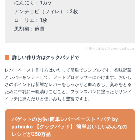
にんにく：1カケ
アンチョビ（フィレ）：2枚
ローリエ：1枚
黒胡椒：適量
引用元:
https://cookpad.com
詳しい作り方はクックパッドで
レバーペースト作り方はいたって簡単でシンプルです。香味野菜
とレバーをソテーして、フードプロセッサーにかけます。おいし
さのポイントは新鮮なレバーをしっかりと血ぬきし、臭みをとる
ために牛乳に一晩漬けこむこと。フランスパンに塗ったりサンド
イッチに挟んだりと使いみちも豊富ですよ。
バゲットのお供♪簡単レバーペースト＊パテ by
putimiko 【クックパッド】 簡単おいしいみんなの
レシピが350万品