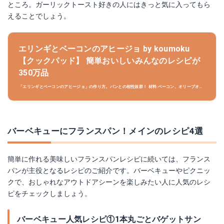
ところ。ガーリックトースト好きの人にはきっと気に入ってもら
えることでしょう。
エリンギとベーコンのアヒージョ by koumoku
【クックパッド】 簡単おいしいみんなのレシピが
350万品
「エリンギとベーコンのアヒージョ」の作り方。パンとの相性抜群！ 材料:ベーコン、オリーブオイ
ル、にんにく..
バーベキューにフランスパン！メインのレシピ4選
簡単に作れる美味しいフランスパンレシピに続いては、フランス
パンが主役となるレシピのご紹介です。バーベキューやピクニッ
クで、おしゃれなアウトドアシーンを楽しみたい人に人気のレシ
ピをチェックしましょう。
バーベキュー人気レシピ①1本丸ごとバゲットサン