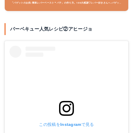
「バゲットのお供♪簡単レバーペースト＊パテ」の作り方。100大感謝♡レバー好きさんへ♪バゲット
にたっぷり乗せてどうぞ！ワインが進むこと間違いなし～！ 材料:●鶏レバー、●牛乳、玉葱..
バーベキュー人気レシピ②アヒージョ
この投稿をInstagramで見る