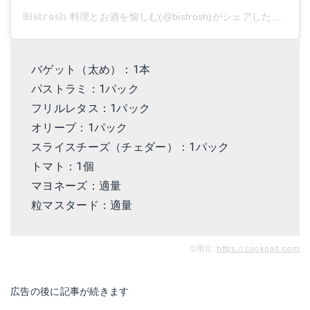
𝔹𝕚𝕤𝕥𝕣𝕠𝕤𝕙 料理とお酒を愉しむ(@bistrosh)がシェアした投稿
バゲット（太め）：1本
パストラミ：1パック
フリルレタス：1パック
オリーブ：1パック
スライスチーズ（チェダー）：1パック
トマト：1個
マヨネーズ：適量
粒マスタード：適量
引用元:
https://cookpad.com
広告の後に記事が続きます