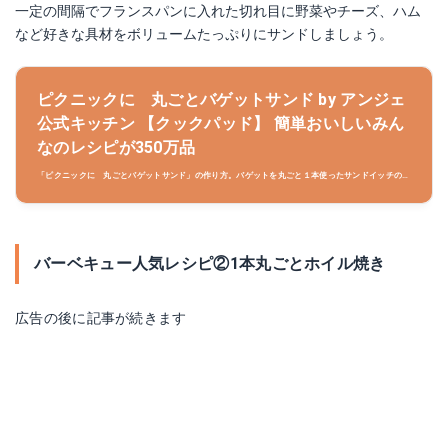
一定の間隔でフランスパンに入れた切れ目に野菜やチーズ、ハム
など好きな具材をボリュームたっぷりにサンドしましょう。
ピクニックに 丸ごとバゲットサンド by アンジェ
公式キッチン 【クックパッド】 簡単おいしいみん
なのレシピが350万品
「ピクニックに 丸ごとバゲットサンド」の作り方。バゲットを丸ごと１本使ったサンドイッチのレ
シピです。ピクニックに持っていったり、ホームパーティーの時のおもてなしにも◎ 材料:バゲット
（太め）、パストラミ、フリルレタス..
バーベキュー人気レシピ②1本丸ごとホイル焼き
広告の後に記事が続きます