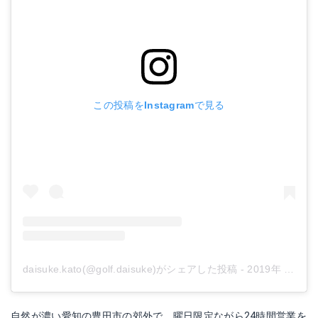
この投稿をInstagramで見る
daisuke.kato(@golf.daisuke)がシェアした投稿
-
2019年 3月月2日午後1時58分PST
自然が濃い愛知の豊田市の郊外で、曜日限定ながら24時間営業を