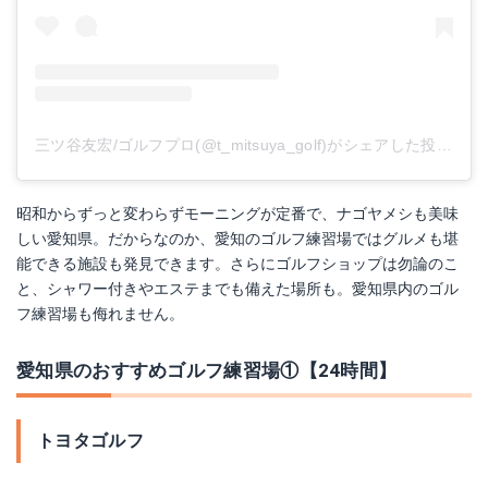
三ツ谷友宏/ゴルフプロ(@t_mitsuya_golf)がシェアした投稿
-
2
昭和からずっと変わらずモーニングが定番で、ナゴヤメシも美味
しい愛知県。だからなのか、愛知のゴルフ練習場ではグルメも堪
能できる施設も発見できます。さらにゴルフショップは勿論のこ
と、シャワー付きやエステまでも備えた場所も。愛知県内のゴル
フ練習場も侮れません。
愛知県のおすすめゴルフ練習場①【24時間】
トヨタゴルフ