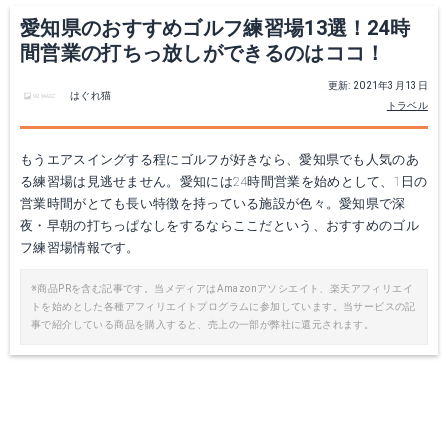
愛知県のおすすめゴルフ練習場13選！24時
間営業の打ちっ放しができるのはココ！
更新: 2021年3月13日
はぐれ猫
トラベル
もうエアスイングする程にゴルフが好きなら、愛知県でも人気のあ
る練習場は見逃せません。愛知には24時間営業を始めとして、1日の
営業時間がとても長い特徴を持っている施設が色々。愛知県で深
夜・早朝の打ちっぱなしをするならここだという、おすすめのゴル
フ練習場情報です。
※商品PRを含む記事です。当メディアはAmazonアソシエイト、楽天アフィリエイ
トを始めとした各種アフィリエイトプログラムに参加しています。当サービスの記
事で紹介している商品を購入すると、売上の一部が弊社に還元されます。