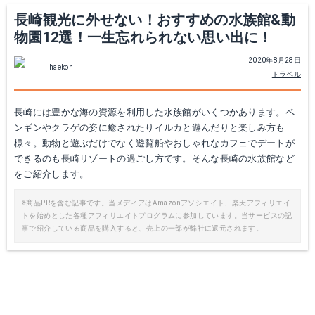
長崎観光に外せない！おすすめの水族館&動
物園12選！一生忘れられない思い出に！
2020年8月28日
haekon
トラベル
長崎には豊かな海の資源を利用した水族館がいくつかあります。ペ
ンギンやクラゲの姿に癒されたりイルカと遊んだりと楽しみ方も
様々。動物と遊ぶだけでなく遊覧船やおしゃれなカフェでデートが
できるのも長崎リゾートの過ごし方です。そんな長崎の水族館など
をご紹介します。
※商品PRを含む記事です。当メディアはAmazonアソシエイト、楽天アフィリエイ
トを始めとした各種アフィリエイトプログラムに参加しています。当サービスの記
事で紹介している商品を購入すると、売上の一部が弊社に還元されます。