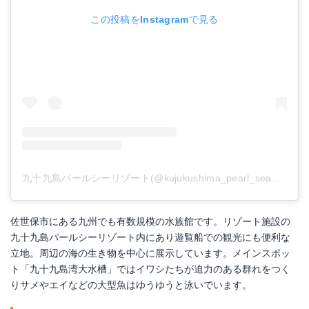
この投稿をInstagramで見る
九十九島パールシーリゾート(@kujukushima_pearl_sea_resort)がシェアした投稿
佐世保市にある九州でも有数規模の水族館です。リゾート施設の
九十九島パールシーリゾート内にあり遊覧船での観光にも便利な
立地。周辺の海の生き物を中心に展示しています。メインスポッ
ト「九十九島湾大水槽」ではイワシたちが迫力のある群れをつく
りサメやエイなどの大型魚はゆうゆうと泳いでいます。