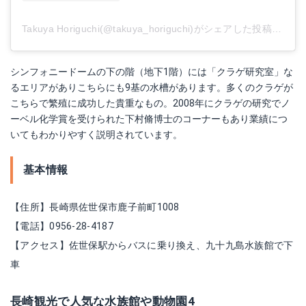
Takuya Horiguchi(@takuya_horiguchi)がシェアした投稿
-
201
シンフォニードームの下の階（地下1階）には「クラゲ研究室」な
るエリアがありこちらにも9基の水槽があります。多くのクラゲが
こちらで繁殖に成功した貴重なもの。2008年にクラゲの研究でノ
ーベル化学賞を受けられた下村脩博士のコーナーもあり業績につ
いてもわかりやすく説明されています。
基本情報
【住所】長崎県佐世保市鹿子前町1008
【電話】0956-28-4187
【アクセス】佐世保駅からバスに乗り換え、九十九島水族館で下
車
長崎観光で人気な水族館や動物園4