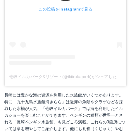
この投稿をInstagramで見る
壱岐イルカパーク&リゾート(@ikiirukapark)がシェアした投稿
-
長崎には豊かな海の資源を利用した水族館がいくつかあります。
特に「九十九島水族館海きらら」は近海の魚類やクラゲなどを採
取した水槽が人気。「壱岐イルカパーク」では海を利用したイル
カショーを楽しむことができます。ペンギンの種類が世界一とさ
れる「長崎ペンギン水族館」も見どころ満載。これらの3箇所につ
いては章を増やしてご紹介します。他にも孔雀（くじゃく）やむ