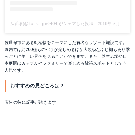
みずほ(@ku_ra_ge0404)がシェアした投稿
-
2019年 5月月21日午前12時08分PDT
佐世保市にある動植物をテーマにした有名なリゾート施設です。
園内では約200種ものバラが楽しめるほか大規模なふじ棚もあり季
節ごとに美しい景色を見ることができます。また、芝生広場や日
本庭園はカップルやファミリーで楽しめる散策スポットとしても
人気です。
おすすめの見どころは？
広告の後に記事が続きます