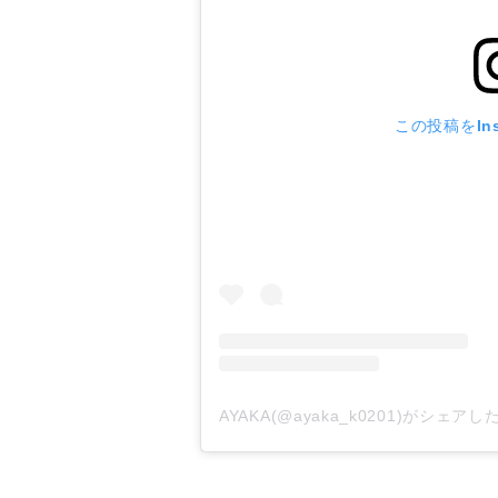
この投稿をIns
AYAKA(@ayaka_k0201)がシェア