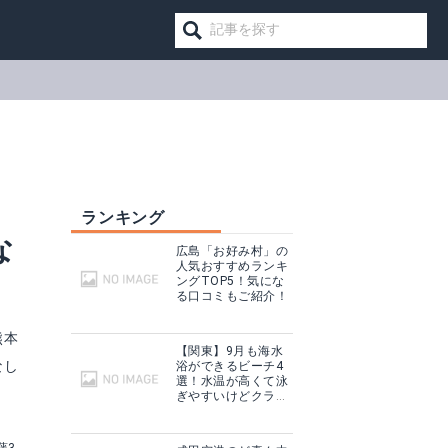
ランキング
な
広島「お好み村」の
人気おすすめランキ
ングTOP5！気にな
る口コミもご紹介！
熊本
【関東】9月も海水
なし
浴ができるビーチ4
選！水温が高くて泳
ぎやすいけどクラゲ
に注意！