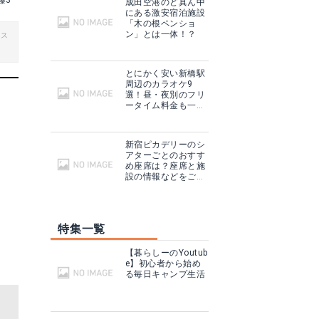
藤3
成田空港のど真ん中
にある激安宿泊施設
「木の根ペンショ
ン」とは一体！？
ビス
とにかく安い新橋駅
周辺のカラオケ9
選！昼・夜別のフリ
ータイム料金も一挙
まとめ！
新宿ピカデリーのシ
アターごとのおすす
め座席は？座席と施
設の情報などをご紹
介！
特集一覧
【暮らしーのYoutub
e】初心者から始め
る毎日キャンプ生活