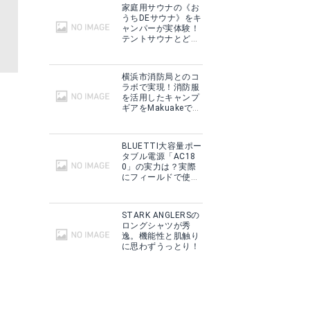
家庭用サウナの《お
うちDEサウナ》をキ
ャンパーが実体験！
テントサウナとどこ
が違う？
横浜市消防局とのコ
ラボで実現！消防服
を活用したキャンプ
ギアをMakuakeで予
約販売開始！
BLUETTI大容量ポー
タブル電源「AC18
0」の実力は？実際
にフィールドで使用
した感想をご紹介！
STARK ANGLERSの
ロングシャツが秀
逸。機能性と肌触り
に思わずうっとり！