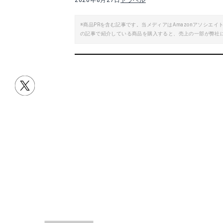
2020年8月27日
トラベル
※商品PRを含む記事です。当メディアはAmazonアソシ
の記事で紹介している商品を購入すると、売上の一部が弊社
目次