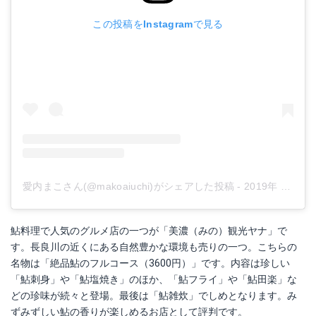
この投稿をInstagramで見る
愛内まこさん(@makoaiuchi)がシェアした投稿
-
2019年 8月月13日午前6時10分PDT
鮎料理で人気のグルメ店の一つが「美濃（みの）観光ヤナ」で
す。長良川の近くにある自然豊かな環境も売りの一つ。こちらの
名物は「絶品鮎のフルコース（3600円）」です。内容は珍しい
「鮎刺身」や「鮎塩焼き」のほか、「鮎フライ」や「鮎田楽」な
どの珍味が続々と登場。最後は「鮎雑炊」でしめとなります。み
ずみずしい鮎の香りが楽しめるお店として評判です。