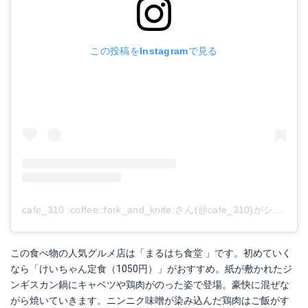
この投稿をInstagramで見る
cafe_310 :coffee::fork_and_knife:さん(@cafe_310)がシェアした投稿
この食べ物の人気グルメ店は「まるはち食堂 」です。初めていく
なら「けいちゃん定食（1050円）」がおすすめ。紙が敷かれたジ
ンギスカン鍋にキャベツや鶏肉がのった姿で登場。豪快に混ぜな
がら焼いていきます。ニンニク味噌が染み込んだ鶏肉はご飯がす