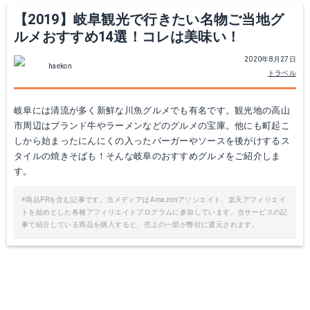
【2019】岐阜観光で行きたい名物ご当地グ
ルメおすすめ14選！コレは美味い！
2020年8月27日
haekon
トラベル
岐阜には清流が多く新鮮な川魚グルメでも有名です。観光地の高山
市周辺はブランド牛やラーメンなどのグルメの宝庫。他にも町起こ
しから始まったにんにくの入ったバーガーやソースを後がけするス
タイルの焼きそばも！そんな岐阜のおすすめグルメをご紹介しま
す。
※商品PRを含む記事です。当メディアはAmazonアソシエイト、楽天アフィリエイ
トを始めとした各種アフィリエイトプログラムに参加しています。当サービスの記
事で紹介している商品を購入すると、売上の一部が弊社に還元されます。