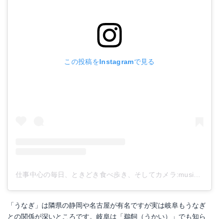
この投稿をInstagramで見る
仕事中心の毎日、ときどき食べ歩き、そしてカメラ:musical_note:さん(@y.s_watch_food)がシェアした投稿
「うなぎ」は隣県の静岡や名古屋が有名ですが実は岐阜もうなぎ
との関係が深いところです。岐阜は「鵜飼（うかい）」でも知ら