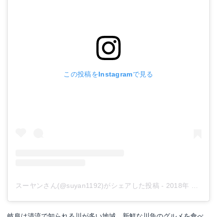
この投稿をInstagramで見る
スーヤンさん(@suyan1192)がシェアした投稿
-
2018年 8月月4日午前6時40分PDT
岐阜は清流で知られる川が多い地域。新鮮な川魚のグルメを食べ