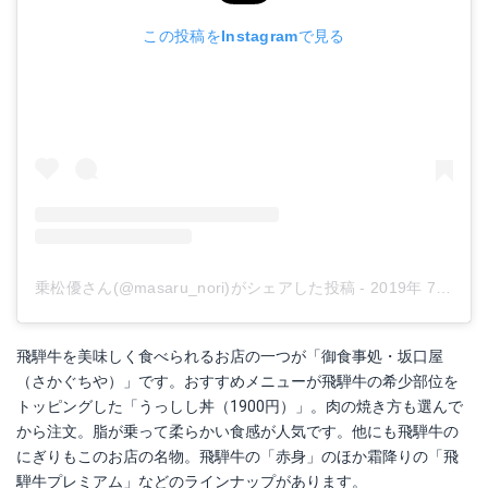
この投稿をInstagramで見る
乗松優さん(@masaru_nori)がシェアした投稿
-
2019年 7月月19日午後8時04分PDT
飛騨牛を美味しく食べられるお店の一つが「御食事処・坂口屋
（さかぐちや）」です。おすすめメニューが飛騨牛の希少部位を
トッピングした「うっしし丼（1900円）」。肉の焼き方も選んで
から注文。脂が乗って柔らかい食感が人気です。他にも飛騨牛の
にぎりもこのお店の名物。飛騨牛の「赤身」のほか霜降りの「飛
騨牛プレミアム」などのラインナップがあります。