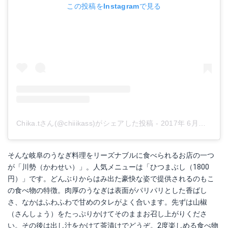
この投稿をInstagramで見る
Chika.tさん(@chiiikass)がシェアした投稿
-
2017年 6月月23日午後7時24分PDT
そんな岐阜のうなぎ料理をリーズナブルに食べられるお店の一つ
が「川勢（かわせい）」。人気メニューは「ひつまぶし（1800
円）」です。どんぶりからはみ出た豪快な姿で提供されるのもこ
の食べ物の特徴。肉厚のうなぎは表面がパリパリとした香ばし
さ、なかはふわふわで甘めのタレがよく合います。先ずは山椒
（さんしょう）をたっぷりかけてそのままお召し上がりくださ
い。その後は出し汁をかけて茶漬けでどうぞ。2度楽しめる食べ物