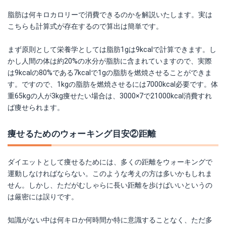
脂肪は何キロカロリーで消費できるのかを解説いたします。実は
こちらも計算式が存在するので算出は簡単です。
まず原則として栄養学としては脂肪1gは9kcalで計算できます。し
かし人間の体は約20%の水分が脂肪に含まれていますので、実際
は9kcalの80%である7kcalで1gの脂肪を燃焼させることができま
す。ですので、1kgの脂肪を燃焼させるには7000kcal必要です。体
重65kgの人が3kg痩せたい場合は、3000×7で21000kcal消費すれ
ば痩せられます。
痩せるためのウォーキング目安②距離
ダイエットとして痩せるためには、多くの距離をウォーキングで
運動しなければならない。このような考えの方は多いかもしれま
せん。しかし、ただがむしゃらに長い距離を歩けばいいというの
は厳密には誤りです。
知識がない中は何キロか何時間か特に意識することなく、ただ多