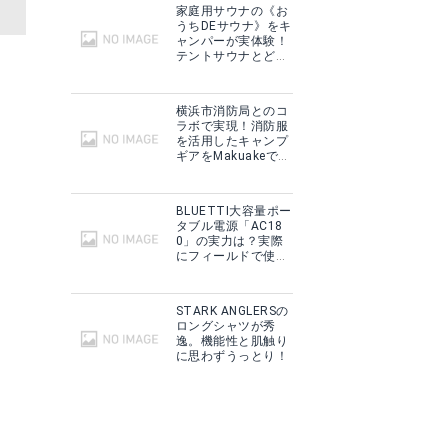
家庭用サウナの《お
うちDEサウナ》をキ
ャンパーが実体験！
テントサウナとどこ
が違う？
横浜市消防局とのコ
ラボで実現！消防服
を活用したキャンプ
ギアをMakuakeで予
約販売開始！
BLUETTI大容量ポー
タブル電源「AC18
0」の実力は？実際
にフィールドで使用
した感想をご紹介！
STARK ANGLERSの
ロングシャツが秀
逸。機能性と肌触り
に思わずうっとり！