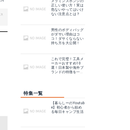
美月
メラミンスポンジの
正しい使い方！実は
危ないやってはいけ
ない注意点とは？
ビス
男性のボディバッグ
がダサい理由はコ
コ！ダサくならない
持ち方を大公開！
これで完璧！工具メ
ーカーおすすめ10
選！日本製や海外ブ
ランドの特徴を一挙
ご紹介！
特集一覧
【暮らしーのYoutub
e】初心者から始め
る毎日キャンプ生活