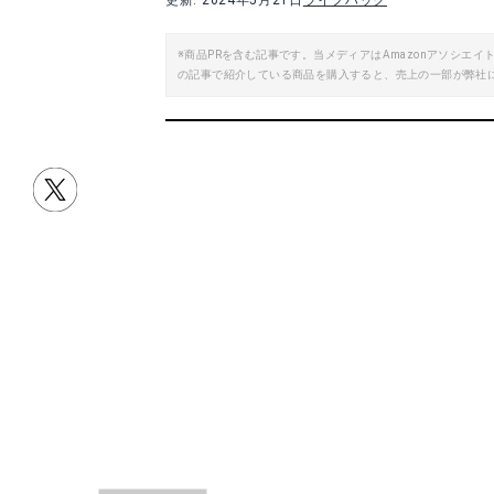
更新: 2024年5月21日
ライフハック
※商品PRを含む記事です。当メディアはAmazonアソシ
の記事で紹介している商品を購入すると、売上の一部が弊社
目次