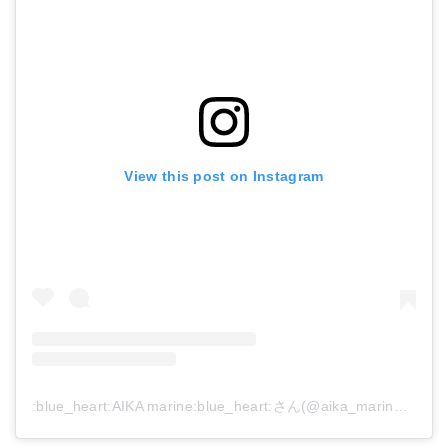
View this post on Instagram
:blue_heart:AIKA marine:blue_heart:さん(@aika_marine_id)がシェアした投稿