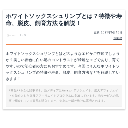
Yahoo!ショッピングで見る
ホワイトソックスシュリンプとは？特徴や寿
命、脱皮、飼育方法を解説！
更新: 2021年6月16日
T・S
ひかりプレミアム メガバイト レッド S 50g
魚図鑑
Amazonで詳細を見る
ホワイトソックスシュリンプとはどのようなエビかご存知でしょう
か？美しい赤色に白い足のコントラストが綺麗なエビであり、育て
楽天で詳細を見る
やすいので初心者の方にもおすすめです。今回はそんなホワイトソ
ックスシュリンプの特徴や寿命、脱皮、飼育方法などを解説してい
きます！
※商品PRを含む記事です。当メディアはAmazonアソシエイト、楽天アフィリエイ
トを始めとした各種アフィリエイトプログラムに参加しています。当サービスの記
事で紹介している商品を購入すると、売上の一部が弊社に還元されます。
カミハタ アイオディンサプリメント（ヨウ素添加剤） 120mL