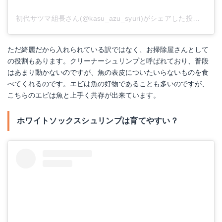
初代サツマ組長さん(@kasu_azu_syuri)がシェアした投稿
-
20
ただ綺麗だから入れられている訳ではなく、お掃除屋さんとして
の役割もあります。クリーナーシュリンプと呼ばれており、普段
はあまり動かないのですが、魚の表皮についたいらないものを食
べてくれるのです。エビは魚の好物であることも多いのですが、
こちらのエビは魚と上手く共存が出来ています。
ホワイトソックスシュリンプは育てやすい？