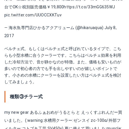
台でOK☆税別販売価格￥19,800
https://t.co/33mGG635WJ
pic.twitter.com/UUOCCXKTuv
— 海水魚専門店ひかるアクアリューム (@hikaruaqua)
July 8,
2017
ベルチェ式、もしくはペルチェ式と呼ばれているタイプで、こち
らも小型水槽に合うクーラーです。こちらはベルチェ効果を利用
した冷却方法で、音が静かなのが特徴。また、価格も安いものが
多いので初心者の方でも手を出しやすいのが嬉しいポイントで
す。小さめの水槽にクーラーを設置したい方はベルチェ式を検討
してみましょう。
種類③チラー式
my new gear あるふぁおめがうるとら と えっくすぶれんだー買
いました。(:warning:️水槽用クーラー:ゼンスイ zc-100α/外部フ
ィルター:コトブキ工芸 SV450x) 夏に備えて買いました:muscle: