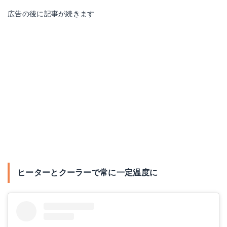
広告の後に記事が続きます
【送料無料】テトラ 25℃ダブルクールファン CFT-60W|ペット用品・フード 魚・水生動物用品 魚用品 海水魚飼育用品
Amazonで詳細を見る
ヒーターとクーラーで常に一定温度に
楽天で詳細を見る