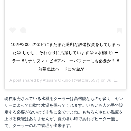
10匹¥300.-のエビにまたまた過剰な設備投資をしてしまっ
た😅 しかし、それなりに活躍しています😁 #水槽用クー
ラー #ミナミヌマエビ #アベニーパファーにも必要か？ #
熱帯魚はハードにお金が・・
A post shared by
Atsushi Okubo
(@attchi3557) on
Jul 11, 2018 at 6:26pm PDT
現在販売されている水槽用クーラーは高機能なものが多く、セン
サーによって自動で水温を保ってくれます。いちいち人の手で設
定する必要がないので非常に楽ですよね。もちろん冷たい温度を
上げる機能はありませんが、夏の暑い時であればヒーター無し
で、クーラーのみで管理が出来ます。