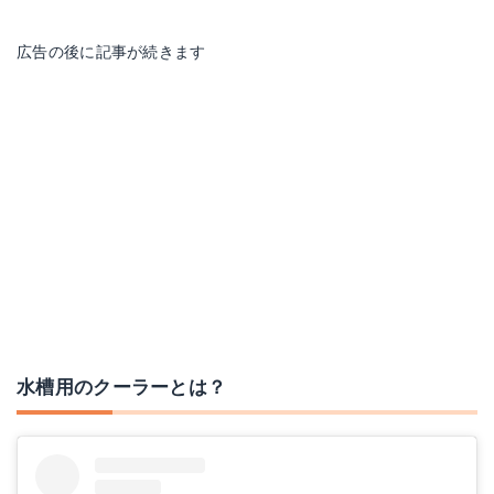
広告の後に記事が続きます
水槽用のクーラーとは？
ゼンスイ 水槽用クーラー ZR-130E (冷却水量500L以下/淡水・海水両用) [ZR130E]
Amazonで詳細を見る