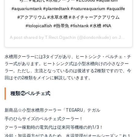
ら… #電気代 #水槽クーラー #ZC500α #aquarium
#aquariumtank #plantedtank #natureaquarium #aqualife
#アクアリウム #水草水槽 #ネイチャーアクアリウム
#tolopicalfish #熱帯魚 #fishtank #水槽 #NA
A post shared by
T.Rect.Ogachin
(@dondonikude) on
Jul 25, 2017 at 4:32am PDT
水槽用クーラーには3タイプがあり、ヒートシンク・ベルチェ・チ
ラー式があります。ヒートシンク式は小型水槽向けの小さなクー
ラー。ただし、主流となっているのは後述する2種類ですので、今
回はその2種類をメインに解説していきます。
種類②ベルチェ式
新商品☆小型水槽用クーラー「TEGARU」テガル
手のひらサイズのペルチェ式クーラー！
クーラー稼動時の電気代は従来同等機種の約1/3！
冷却・加温両方ができるため、水温管理がオールシーズンこれ１