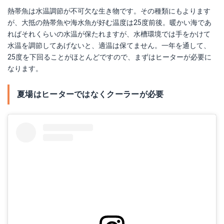
熱帯魚は水温調節が不可欠な生き物です。その種類にもよります
が、大抵の熱帯魚や海水魚が好む温度は25度前後。暖かい海であ
ればそれくらいの水温が保たれますが、水槽環境では手をかけて
水温を調節してあげないと、適温は保てません。一年を通して、
25度を下回ることがほとんどですので、まずはヒーターが必要に
なります。
夏場はヒーターではなくクーラーが必要
ゼンスイ ZC-500α (ZC500アルファ) 高性能小型水槽用クーラー 【取寄商品】 【水槽/熱帯魚/観賞魚/飼育】【生体】【通販/販売】【アクアリウム/あくありうむ】
Amazonで詳細を見る
楽天で詳細を見る