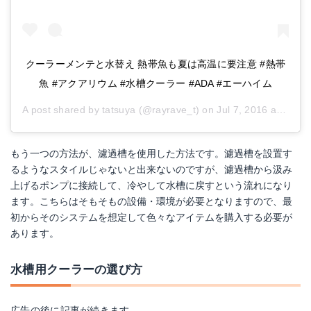
クーラーメンテと水替え 熱帯魚も夏は高温に要注意 #熱帯
魚 #アクアリウム #水槽クーラー #ADA #エーハイム
A post shared by
tatsuya
(@rayrave_t) on
Jul 7, 2016 at 11:55pm PDT
もう一つの方法が、濾過槽を使用した方法です。濾過槽を設置す
るようなスタイルじゃないと出来ないのですが、濾過槽から汲み
上げるポンプに接続して、冷やして水槽に戻すという流れになり
ます。こちらはそもそもの設備・環境が必要となりますので、最
初からそのシステムを想定して色々なアイテムを購入する必要が
あります。
水槽用クーラーの選び方
広告の後に記事が続きます