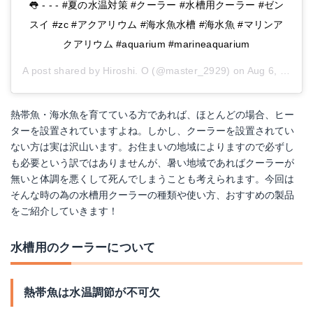
👅 - - - #夏の水温対策 #クーラー #水槽用クーラー #ゼン
スイ #zc #アクアリウム #海水魚水槽 #海水魚 #マリンア
クアリウム #aquarium #marineaquarium
A post shared by
Hiroshi. O
(@master_2929) on
Aug 6, 2018 at 5:26am PDT
熱帯魚・海水魚を育てている方であれば、ほとんどの場合、ヒー
ターを設置されていますよね。しかし、クーラーを設置されてい
ない方は実は沢山います。お住まいの地域によりますので必ずし
も必要という訳ではありませんが、暑い地域であればクーラーが
無いと体調を悪くして死んでしまうことも考えられます。今回は
そんな時の為の水槽用クーラーの種類や使い方、おすすめの製品
をご紹介していきます！
水槽用のクーラーについて
熱帯魚は水温調節が不可欠