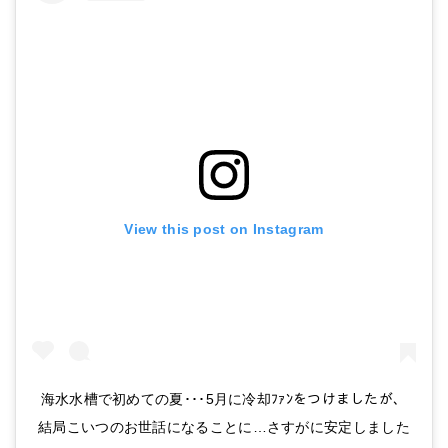
楽天で詳細を見る
View this post on Instagram
テトラ クールパワーボックス CPX-75 【水槽/熱帯魚/観賞魚/飼育】【生体】【通販/販売】【アクアリウム/あくありうむ】
Amazonで詳細を見る
楽天で詳細を見る
海水水槽で初めての夏･･･5月に冷却ﾌｧﾝをつけましたが、
結局こいつのお世話になることに…さすがに安定しました