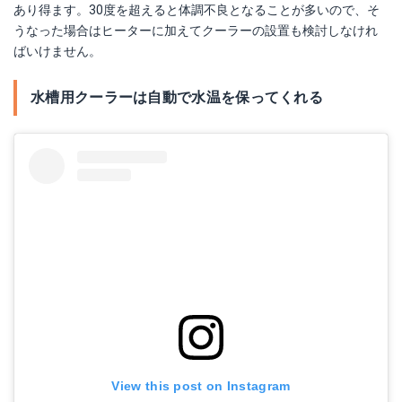
あり得ます。30度を超えると体調不良となることが多いので、そ
うなった場合はヒーターに加えてクーラーの設置も検討しなけれ
ばいけません。
冷却水量2000Lまで ゼンスイ ZRC-400B大型循環式クーラー【送料無料 北海道 沖縄 別途2160円 東北324円】【♭】
Amazonで詳細を見る
水槽用クーラーは自動で水温を保ってくれる
楽天で詳細を見る
View this post on Instagram