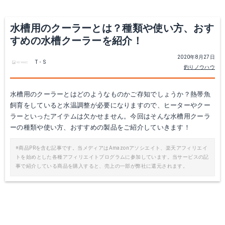
水槽用のクーラーとは？種類や使い方、おす
すめの水槽クーラーを紹介！
2020年8月27日
T・S
釣りノウハウ
水槽用のクーラーとはどのようなものかご存知でしょうか？熱帯魚
飼育をしていると水温調整が必要になりますので、ヒーターやクー
ラーといったアイテムは欠かせません。今回はそんな水槽用クーラ
ーの種類や使い方、おすすめの製品をご紹介していきます！
※商品PRを含む記事です。当メディアはAmazonアソシエイト、楽天アフィリエイ
トを始めとした各種アフィリエイトプログラムに参加しています。当サービスの記
事で紹介している商品を購入すると、売上の一部が弊社に還元されます。
ゼンスイ 高性能 水槽用 クーラー海水・淡水兼用 ZC-100α(アルファ)観賞魚 熱帯魚 アクアリウム アクセサリー 水温監視アラート オーバータイム クリーニングタイム 【送料無料】【あす楽】