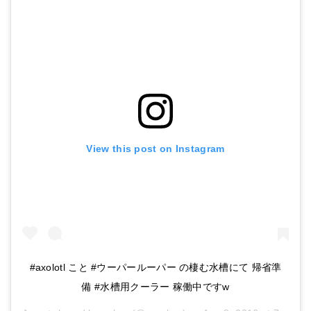
【セール・大特価】GEX ジェックス アクアクールファン コンパクト 【アクア 冷却ファン 夏 水容量：約25リットル以下用 暑さ対策】
Amazonで詳細を見る
View this post on Instagram
楽天で詳細を見る
#axolotl こと #ウーパールーパー の棲む水槽にて 帰省準
備 #水槽用クーラー 稼働中ですw