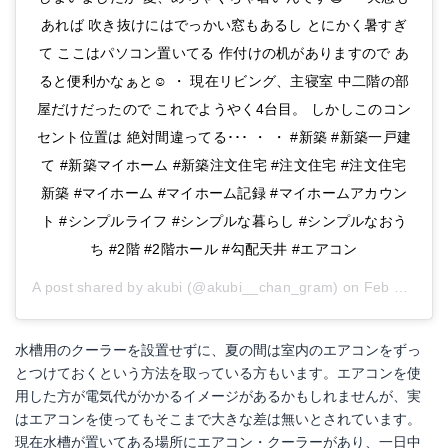
あれば 吹き抜けにはでっかい窓もあるし とにかく暑すぎ
て ここはパソコン置いてる 作付けの机がありますので あ
ると便利かなぁと☺︎ ・ 現在リビング、主寝室 中二階の部
屋だけだったので これでようやく4台目。 しかしこのコン
セント位置は 絶対間違ってる･･･ ・ ・ #新築 #新築一戸建
て #新築マイホーム #新築注文住宅 #注文住宅 #注文住宅
新築 #マイホーム #マイホーム記録 #マイホームアカウン
ト #シンプルライフ #シンプルな暮らし #シンプルなおう
ち #2階 #2階ホール #勾配天井 #エアコン
A post shared by
akubi
(@akubi__chan_gram) on
Feb 7, 2019 at 8:51am PST
水槽用のクーラーを設置せずに、夏の間は室内のエアコンをずっ
とつけておくという方法を取っている方もいます。エアコンを使
用した方が電気代がかかるイメージがあるかもしれませんが、実
はエアコンを使ってもそこまで大きな差は無いとされています。
現在水槽が置いてある場所にエアコン・クーラーがあり、一日中