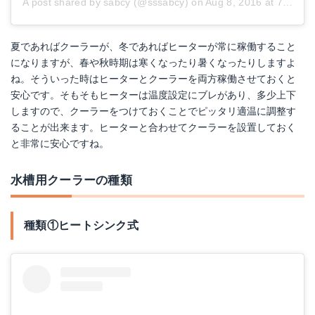
A post shared by
sabcy
(@sssabcy) on
Aug 8, 2016 at 7:23pm PDT
コトブキ（KOTOBUKI）スポットファン204【水槽用スポットファン/水温/気化熱/冷却用品】【コトブキ/KOTOBUKI/寿工芸】【夏場/水温上昇対策】【魚用品/アクアリウム/観賞魚用品/水槽】
夏であればクーラーが、冬であればヒーターが常に稼働すること
Amazonで詳細を見る
になりますが、春や秋時期は寒くなったり暑くなったりしますよ
ね。そういった時はヒーターとクーラーを両方稼働させておくと
楽天で詳細を見る
安心です。そもそもヒーターは温度設定にブレがあり、多少上下
しますので、クーラーをつけておくことでピッタリ適温に調整す
ることが出来ます。ヒーターと合わせてクーラーを設置しておく
と非常に安心ですね。
水槽用クーラーの種類
種類①ヒートシンク式