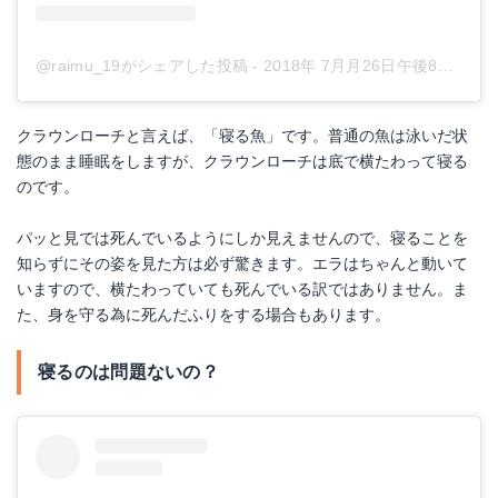
Amazonで詳細を見る
@raimu_19がシェアした投稿
-
2018年 7月月26日午後8時48分PDT
楽天で詳細を見る
Yahoo!ショッピングで見る
クラウンローチと言えば、「寝る魚」です。普通の魚は泳いだ状
態のまま睡眠をしますが、クラウンローチは底で横たわって寝る
のです。
パッと見では死んでいるようにしか見えませんので、寝ることを
知らずにその姿を見た方は必ず驚きます。エラはちゃんと動いて
いますので、横たわっていても死んでいる訳ではありません。ま
た、身を守る為に死んだふりをする場合もあります。
寝るのは問題ないの？