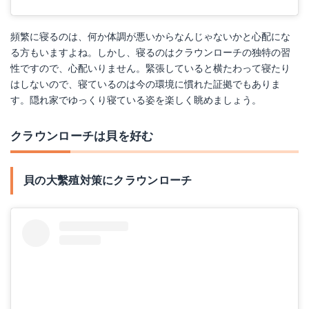
楽天で詳細を見る
Yahoo!ショッピングで見る
頻繁に寝るのは、何か体調が悪いからなんじゃないかと心配にな
る方もいますよね。しかし、寝るのはクラウンローチの独特の習
性ですので、心配いりません。緊張していると横たわって寝たり
はしないので、寝ているのは今の環境に慣れた証拠でもありま
す。隠れ家でゆっくり寝ている姿を楽しく眺めましょう。
クラウンローチは貝を好む
貝の大繫殖対策にクラウンローチ
ジェックス セーフカバーオートヒーター SH120
Amazonで詳細を見る
SOUNOR 水槽ライト
楽天で詳細を見る