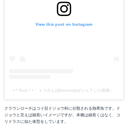
View this post on Instagram
・•＊Toco＊•・ トコさん(@tomovia)がシェアした投稿
-
2018
クラウンローチはコイ目ドジョウ科に分類される熱帯魚です。ド
ジョウと言えば細長いイメージですが、本種は細長くはなく、コ
リドラスに似た体型をしています。
アナカリス