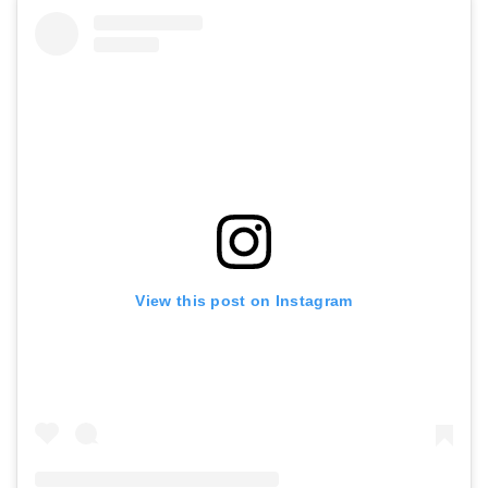
テトラ (Tetra) コリドラス 120g
Amazonで詳細を見る
楽天で詳細を見る
Yahoo!ショッピングで見る
View this post on Instagram
ジェックス デュアルクリーン600SP