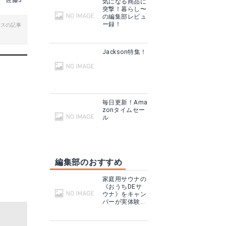
佐藤3
気になる商品に
突撃！暮らし〜
る
の編集部レビュ
ー録！
ビスの記事
送料無料 コールマン Coleman アドベンチャーエクストラデュラブルエアーベッド ダブル アウトドア キャンプ エアベッド エアマット ベッド マット レジャー 車中泊 国内正規代理店品 2000032620
Jackson特集！
楽天で詳細を見る
毎日更新！Ama
zonタイムセー
ル
編集部のおすすめ
家庭用サウナの
HELINOX コットワン コンバーチブル
《おうちDEサ
ウナ》をキャン
パーが実体験！
Amazonで詳細を見る
テントサウナと
どこが違う？