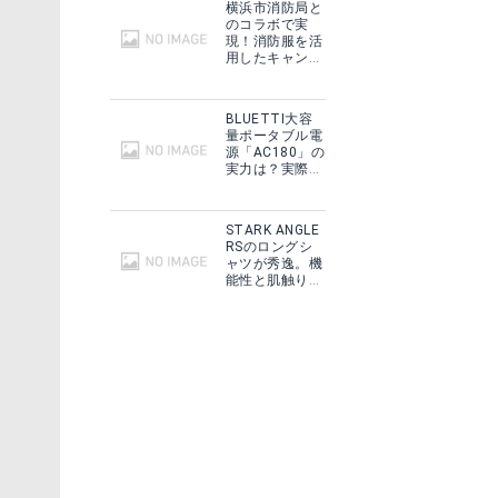
楽天で詳細を見る
横浜市消防局と
のコラボで実
現！消防服を活
コールマン Coleman トレイルヘッドコット 2000031295 [スチール ゆったりサイズ 防災]
用したキャンプ
ギアをMakuake
る
で予約販売開
始！
BLUETTI大容
量ポータブル電
源「AC180」の
実力は？実際に
フィールドで使
用した感想をご
紹介！
STARK ANGLE
RSのロングシ
ャツが秀逸。機
能性と肌触りに
思わずうっと
り！
扇風機 LEDランタン 2way
Amazonで詳細を見る
楽天で詳細を見る