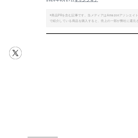
2020年8月27日
キャンプギア
楽天で詳細を見る
※商品PRを含む記事です。当メディアはAmazonアソシ
で紹介している商品を購入すると、売上の一部が弊社に還元
CAPTAINSTAG エアマット エアーベット
Amazonで詳細を見る
目次