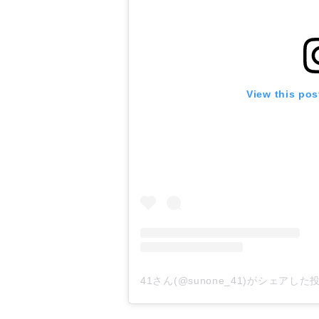
View this pos
41さん(@sunone_41)がシェアした