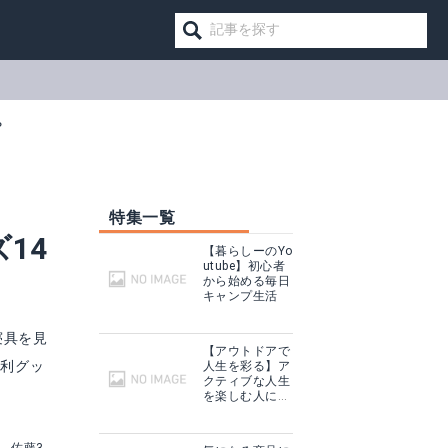
？
特集一覧
14
【暮らしーのYo
utube】初心者
から始める毎日
キャンプ生活
寝具を見
【アウトドアで
便利グッ
人生を彩る】ア
クティブな人生
プ
を楽しむ人に話
を聞いてみた
見る