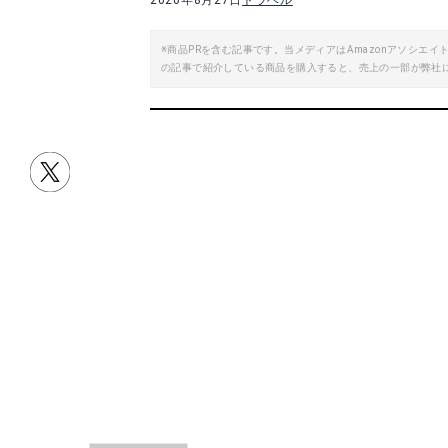
2020年8月27日
トラベル
※商品PRを含む記事です。当メディアはAmazonアソシ
の記事で紹介している商品を購入すると、売上の一部が弊社
目次