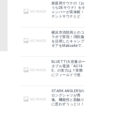
家庭用サウナの《お
うちDEサウナ》をキ
ャンパーが実体験！
テントサウナとどこ
が違う？
横浜市消防局とのコ
ラボで実現！消防服
を活用したキャンプ
ギアをMakuakeで予
約販売開始！
BLUETTI大容量ポー
タブル電源「AC18
0」の実力は？実際
にフィールドで使用
した感想をご紹介！
STARK ANGLERSの
ロングシャツが秀
逸。機能性と肌触り
に思わずうっとり！