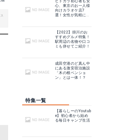
れ猫
ヒトカラ初心者も安
心、東京のお一人様
向けカラオケ店7
選！女性が気軽に入
ビス
れる店も！
【2022】掛川のお
すすめグルメ特集！
駅周辺の名物や口コ
ミも併せてご紹介！
成田空港のど真ん中
にある激安宿泊施設
「木の根ペンショ
ン」とは一体！？
特集一覧
【暮らしーのYoutub
e】初心者から始め
る毎日キャンプ生活