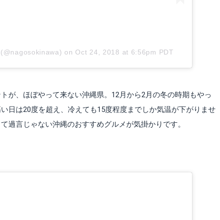
a (@nagosokinawa)
on
Oct 24, 2018 at 6:56pm PDT
トが、ほぼやって来ない沖縄県。12月から2月の冬の時期もやっ
い日は20度を超え、冷えても15度程度までしか気温が下がりませ
って過言じゃない沖縄のおすすめグルメが気掛かりです。