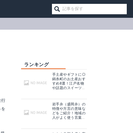
ランキング
手土産やギフトに◎
錦糸町のお土産おす
すめ8選！江戸名物
や話題のスイーツ
も！
旅行
岩手弁（盛岡弁）の
冬を
特徴や方言の意味な
どをご紹介！地域の
人がよく使う言葉は
コレ！