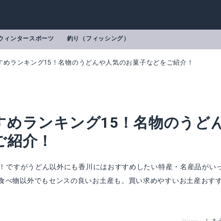
ウィンタースポーツ
釣り（フィッシング）
すめランキング15！名物のうどんや人気のお菓子などをご紹介！
すめランキング15！名物のうど
ご紹介！
どん！ですがうどん以外にも香川にはおすすめしたい特産・名産品がい
食べ物以外でもセンスの良いお土産も。買い求めやすいお土産おす
ブオイル
日の出製麺所 純生うどん
mazonで詳細を見る
Amazonで詳細を