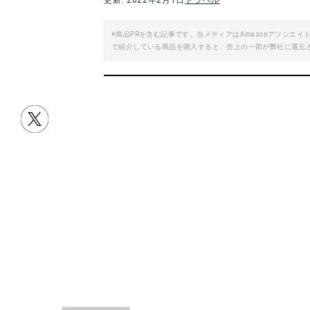
更新: 2022年2月1日
トラベル
楽天で詳細を見る
※商品PRを含む記事です。当メディアはAmazonアソシ
で紹介している商品を購入すると、売上の一部が弊社に還元
Yahoo!ショッピングで見る
Yah
くつわ堂 瓦せんべい
一鶴 骨付鳥
楽天で詳細を見る
A
Yahoo!ショッピングで見る
目次