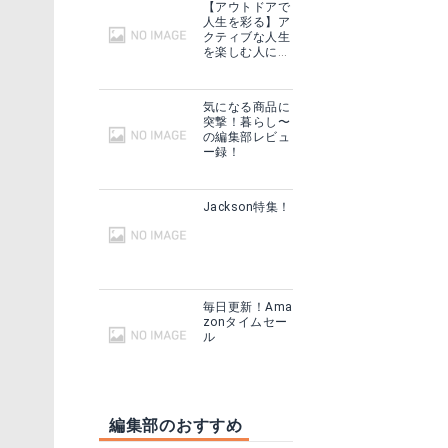
【アウトドアで
Yahoo!ショッピングで見る
人生を彩る】ア
クティブな人生
を楽しむ人に話
を聞いてみた
気になる商品に
突撃！暮らし〜
の編集部レビュ
ー録！
Jackson特集！
毎日更新！Ama
見る
zonタイムセー
ル
る
グで見る
編集部のおすすめ