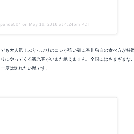
opanda504
on
May 19, 2018 at 4:24pm PDT
国でも大人気！ぷりっぷりのコシが強い麺に香川独自の食べ方が特
巡りにやってくる観光客がいまだ絶えません。全国にはさまざまな
ら一度は訪れたい県です。