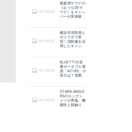
家庭用サウナの
《おうちDEサ
ウナ》をキャン
パーが実体験！
テントサウナと
どこが違う？
横浜市消防局と
のコラボで実
現！消防服を活
用したキャンプ
ギアをMakuake
で予約販売開
始！
BLUETTI大容
量ポータブル電
源「AC180」の
実力は？実際に
フィールドで使
用した感想をご
紹介！
STARK ANGLE
RSのロングシ
ャツが秀逸。機
能性と肌触りに
思わずうっと
り！