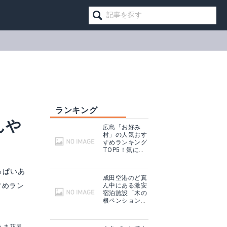
ランキング
んや
広島「お好み
村」の人気おす
すめランキング
TOP5！気にな
る口コミもご紹
介！
っぱいあ
成田空港のど真
すめラン
ん中にある激安
宿泊施設「木の
大西食品 しょうゆ豆
根ペンション」
とは一体！？
見る
Amazonで詳細を見る