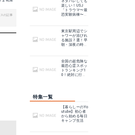
うま花屋
ネタバレしても
楽しい！USJ
る
楽天で詳細を見る
「トラウマ〜最
恐実験病棟〜」
ビスの記事
の3つの魅力を
グで見る
Yahoo!ショッピングで見る
ご紹介！
東京駅周辺でシ
ャワーが浴びれ
る施設７選！早
朝・深夜の時間
でも大丈夫！
全国の超危険な
最恐心霊スポッ
トランキング1
0！絶対に行っ
てはいけない！
特集一覧
鎌田醤油 だし醤油
【暮らしーのYo
る
Amazonで詳細を見る
utube】初心者
から始める毎日
キャンプ生活
グで見る
楽天で詳細を見る