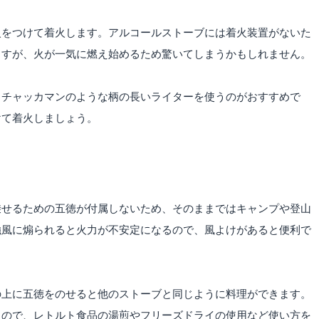
火をつけて着火します。アルコールストーブには着火装置がないた
ますが、火が一気に燃え始めるため驚いてしまうかもしれません。
、チャッカマンのような柄の長いライターを使うのがおすすめで
けて着火しましょう。
う
乗せるための五徳が付属しないため、そのままではキャンプや登山
強風に煽られると火力が不安定になるので、風よけがあると便利で
の上に五徳をのせると他のストーブと同じように料理ができます。
るので、レトルト食品の湯煎やフリーズドライの使用など使い方を