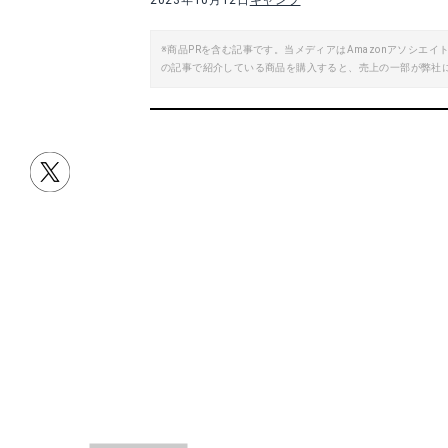
2023年10月12日
キャンプ
楽天で詳細を見る
※商品PRを含む記事です。当メディアはAmazonアソシ
の記事で紹介している商品を購入すると、売上の一部が弊社
目次