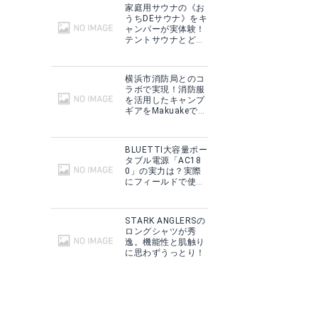
家庭用サウナの《お
うちDEサウナ》をキ
ャンパーが実体験！
テントサウナとどこ
が違う？
横浜市消防局とのコ
ラボで実現！消防服
を活用したキャンプ
ギアをMakuakeで予
約販売開始！
BLUETTI大容量ポー
タブル電源「AC18
0」の実力は？実際
にフィールドで使用
した感想をご紹介！
STARK ANGLERSの
ロングシャツが秀
逸。機能性と肌触り
に思わずうっとり！