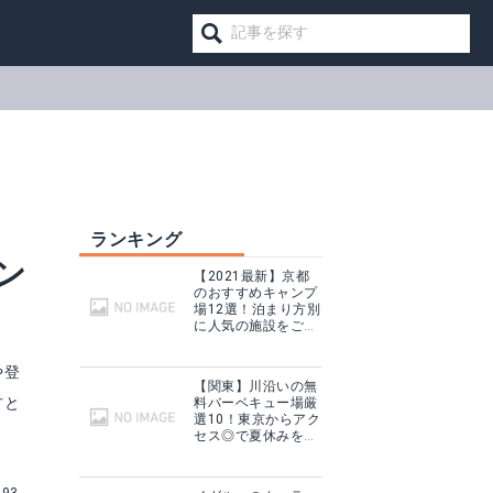
ランキング
ン
【2021最新】京都
のおすすめキャンプ
場12選！泊まり方別
に人気の施設をご紹
介！
や登
【関東】川沿いの無
方と
料バーベキュー場厳
選10！東京からアク
アルコールストーブ
セス◎で夏休みを満
喫！
る
楽天で詳細を見る