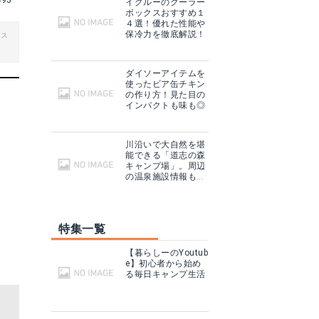
493
イグルーのクーラー
ボックスおすすめ１
４選！優れた性能や
保冷力を徹底解説！
ビス
ダイソーアイテムを
使ったビア缶チキン
の作り方！見た目の
インパクトも味も◎
川沿いで大自然を堪
能できる「道志の森
キャンプ場」。周辺
の温泉施設情報も紹
介！
特集一覧
【暮らしーのYoutub
e】初心者から始め
る毎日キャンプ生活