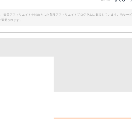
さくらド
エイト、楽天アフィリエイトを始めとした各種アフィリエイトプログラムに参加しています。当サー
に還元されます。
チェック！
プギアはこれ！