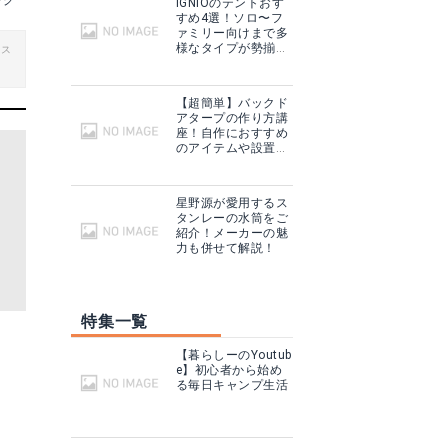
ッグ
IGNIOのテントおす
すめ4選！ソロ〜フ
ァミリー向けまで多
様なタイプが勢揃
ビス
い！
【超簡単】バックド
アタープの作り方講
座！自作におすすめ
のアイテムや設置方
法も！
星野源が愛用するス
タンレーの水筒をご
紹介！メーカーの魅
力も併せて解説！
特集一覧
【暮らしーのYoutub
e】初心者から始め
る毎日キャンプ生活