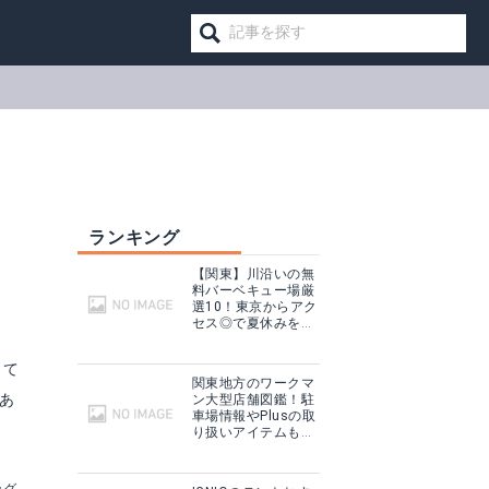
ランキング
【関東】川沿いの無
料バーベキュー場厳
選10！東京からアク
セス◎で夏休みを満
喫！
して
関東地方のワークマ
あ
ン大型店舗図鑑！駐
車場情報やPlusの取
り扱いアイテムも紹
介！