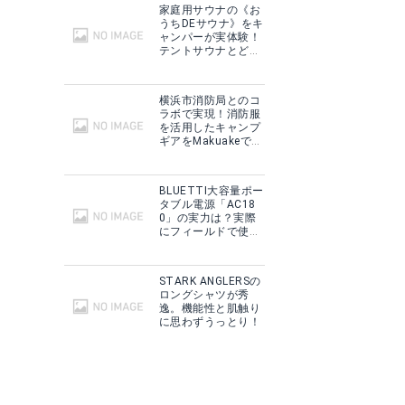
家庭用サウナの《お
うちDEサウナ》をキ
ャンパーが実体験！
テントサウナとどこ
が違う？
横浜市消防局とのコ
ラボで実現！消防服
を活用したキャンプ
ギアをMakuakeで予
約販売開始！
BLUETTI大容量ポー
タブル電源「AC18
0」の実力は？実際
にフィールドで使用
した感想をご紹介！
STARK ANGLERSの
ロングシャツが秀
逸。機能性と肌触り
に思わずうっとり！