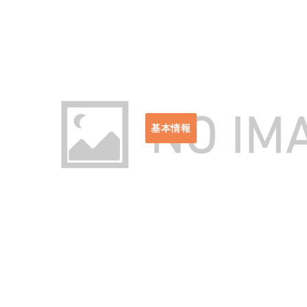
出典：https://amzn.asia/d/cHMtcSl
基本情報
使用サイズ：Φ25×25.5cm
収納ケースサイズ：Φ30×16
重量：約2.9kg
素材等：ステンレス鋼、鉄
セット内容：本体×1、アシ