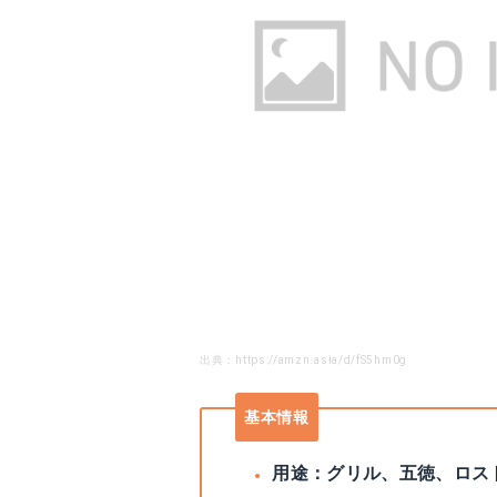
出典：https://amzn.asia/d/fS5hm0g
基本情報
用途：グリル、五徳、ロス