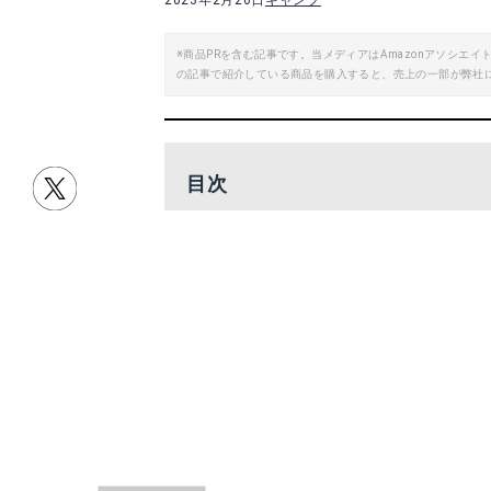
2023年2月26日
キャンプ
※商品PRを含む記事です。当メディアはAmazonアソシ
の記事で紹介している商品を購入すると、売上の一部が弊社
目次
編集部おすすめキャンプギアはこれ！
タイムセール開始前のキャンプギアも
キャンプギアをお得にそろえよう！
編集部おすすめキャン