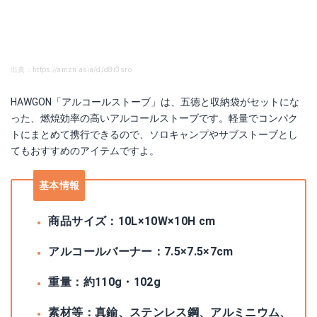
出典：https://amzn.asia/d/d8r3sro
HAWGON「アルコールストーブ」は、五徳と収納袋がセットにな
った、燃焼効率の高いアルコールストーブです。軽量でコンパク
トにまとめて携行できるので、ソロキャンプやサブストーブとし
てもおすすめのアイテムですよ。
基本情報
商品サイズ：10L×10W×10H cm
アルコールバーナー：7.5×7.5×7cm
重量：約110g・102g
素材等：真鍮、ステンレス鋼、アルミニウム、