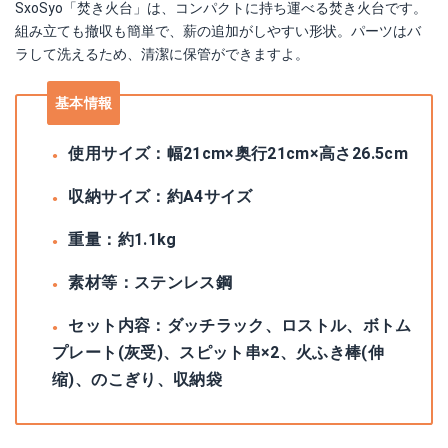
SxoSyo「焚き火台」は、コンパクトに持ち運べる焚き火台です。
組み立ても撤収も簡単で、薪の追加がしやすい形状。パーツはバ
ラして洗えるため、清潔に保管ができますよ。
基本情報
使用サイズ：幅21cm×奥行21cm×高さ26.5cm
収納サイズ：約A4サイズ
重量：約1.1kg
素材等：ステンレス鋼
セット内容：ダッチラック、ロストル、ボトム
プレート(灰受)、スピット串×2、火ふき棒(伸
缩)、のこぎり、収納袋