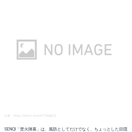
出典：https://amzn.asia/d/7jWga3Q
SENQI「焚火陣幕」は、風防としてだけでなく、ちょっとした目隠