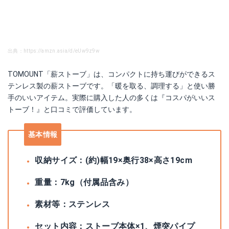
出典：https://amzn.asia/d/eUw9z9w
TOMOUNT「薪ストーブ」は、コンパクトに持ち運びができるス
テンレス製の薪ストーブです。「暖を取る、調理する」と使い勝
手のいいアイテム。実際に購入した人の多くは『コスパがいいス
トーブ！』と口コミで評価しています。
基本情報
収納サイズ：(約)幅19×奥行38×高さ19cm
重量：7kg（付属品含み）
素材等：ステンレス
セット内容：ストーブ本体×1、煙突パイプ