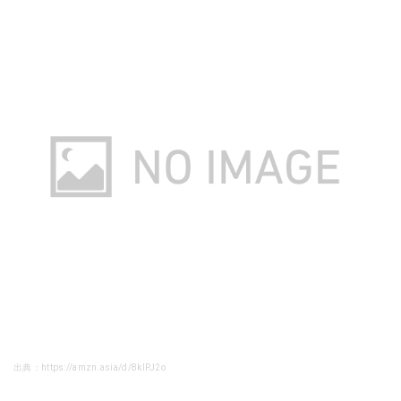
出典：https://amzn.asia/d/8klPJ2o