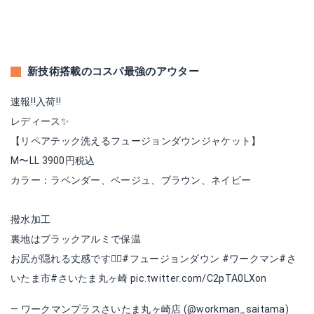
新技術搭載のコスパ最強のアウター
速報‼️入荷‼️
レディース✨
【リペアテック洗えるフュージョンダウンジャケット】
M〜LL 3900円税込
カラー：ラベンダー、ベージュ、ブラウン、ネイビー
撥水加工
裏地はブラックアルミで保温
お尻が隠れる丈感です🙋‍♀️
#フュージョンダウン
#ワークマン
#さ
いたま市
#さいたま丸ヶ崎
pic.twitter.com/C2pTA0LXon
— ワークマンプラスさいたま丸ヶ崎店 (@workman_saitama)