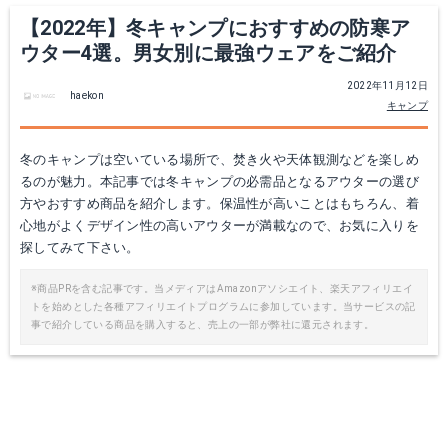
Yahoo!ショッピングで見る
【2022年】冬キャンプにおすすめの防寒ア
ウター4選。男女別に最強ウェアをご紹介
2022年11月12日
haekon
キャンプ
冬のキャンプは空いている場所で、焚き火や天体観測などを楽しめ
るのが魅力。本記事では冬キャンプの必需品となるアウターの選び
方やおすすめ商品を紹介します。保温性が高いことはもちろん、着
心地がよくデザイン性の高いアウターが満載なので、お気に入りを
探してみて下さい。
ワークマン レディース洗えるフュージョンダウンジャケット
ショートヌプシジャケットレディース NDW92232
※商品PRを含む記事です。当メディアはAmazonアソシエイト、楽天アフィリエイ
トを始めとした各種アフィリエイトプログラムに参加しています。当サービスの記
ワークマンオンラインで見
Amazonで詳細を見る
事で紹介している商品を購入すると、売上の一部が弊社に還元されます。
る
楽天で詳細を見る
Yahoo!ショッピングで見る