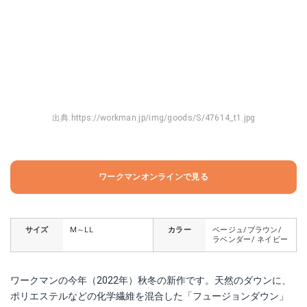
出典:
https://workman.jp/img/goods/S/47614_t1.jpg
ワークマンオンラインで見る
サイズ
M～LL
カラー
ベージュ/ブラウン/
ラベンダー/ ネイビー
ワークマンの今年（2022年）秋冬の新作です。天然のダウンに、
ポリエステルなどの化学繊維を混合した「フュージョンダウン」