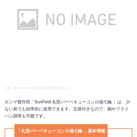
出典：www.amazon.co.jp/dp/B0017T7QLO
ホンマ製作所「SunField 丸型バーベキューコンロ福七輪 」は、少
ない炭でも効率的に使用できます。五徳付きなので、鍋やフライ
パン調理も可能です。
「丸型バーベキューコンロ福七輪 」基本情報