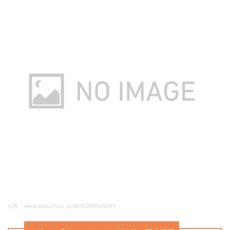
出典：www.amazon.co.jp/dp/B00002ND4Y