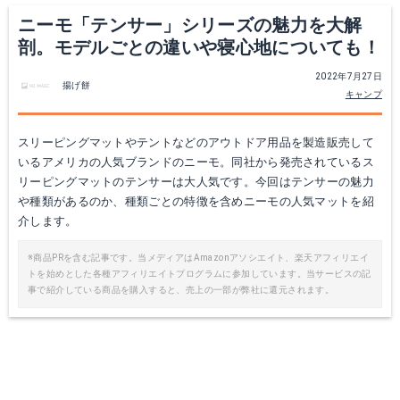
Yahoo!ショッピングで見る
ニーモ「テンサー」シリーズの魅力を大解
剖。モデルごとの違いや寝心地についても！
2022年7月27日
揚げ餅
キャンプ
スリーピングマットやテントなどのアウトドア用品を製造販売して
いるアメリカの人気ブランドのニーモ。同社から発売されているス
リーピングマットのテンサーは大人気です。今回はテンサーの魅力
や種類があるのか、種類ごとの特徴を含めニーモの人気マットを紹
介します。
テンサーインシュレーテッド ワイド
※商品PRを含む記事です。当メディアはAmazonアソシエイト、楽天アフィリエイ
トを始めとした各種アフィリエイトプログラムに参加しています。当サービスの記
Yahoo!ショッピングで見る
事で紹介している商品を購入すると、売上の一部が弊社に還元されます。