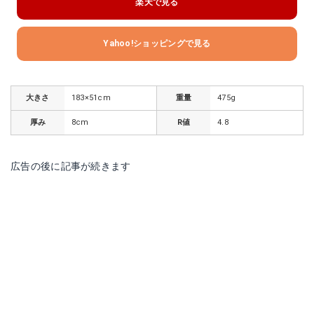
楽天で見る
Yahoo!ショッピングで見る
大きさ
183×51cm
重量
475g
厚み
8cm
R値
4.8
広告の後に記事が続きます