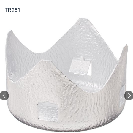
TR281