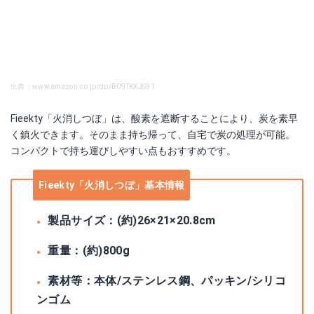
出典：www.amazon.co.jp/dp/B09TKXJS91
Fieekty「火消しつぼ」は、酸素を遮断することにより、炭を素早
く鎮火できます。そのまま持ち帰って、自宅で炭の処理が可能。
コンパクトで持ち運びしやすい点もおすすめです。
Fieekty「火消しつぼ」基本情報
製品サイズ：‎(約)26×21×20.8cm
重量：(約)800g
素材等：本体/ステンレス鋼、パッキン/シリコ
ンゴム