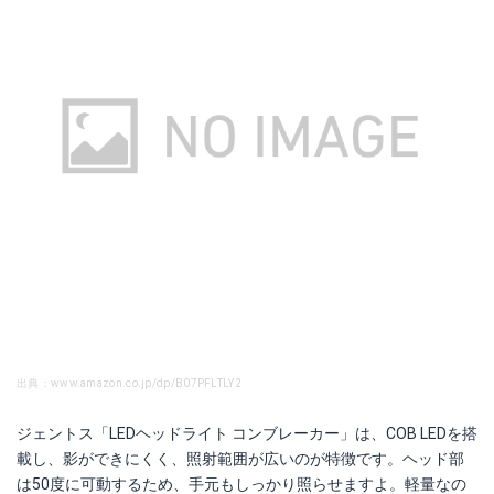
出典：www.amazon.co.jp/dp/B07PFLTLY2
ジェントス「LEDヘッドライト コンブレーカー」は、COB LEDを搭
載し、影ができにくく、照射範囲が広いのが特徴です。ヘッド部
は50度に可動するため、手元もしっかり照らせますよ。軽量なの