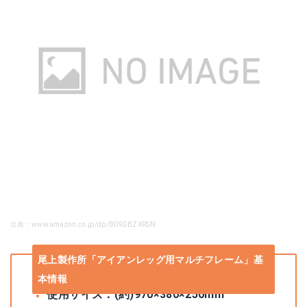
出典：www.amazon.co.jp/dp/B09DBZXRSN
尾上製作所「アイアンレッグ用マルチフレーム」基
本情報
使用サイズ：(約)970×380×250mm