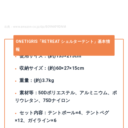
出典：www.amazon.co.jp/dp/B09NKPRDNM
ONETIGRIS「RETREAT シェルターテント」基本情
報
使用サイズ：(約)135×215cm
収納サイズ：(約)‎60×27×15cm
重量：(約)3.7kg
素材等：50Dポリエステル、アルミニウム、ポ
リウレタン、75Dナイロン
セット内容：テントポール×4、テントペグ
×12、ガイライン×6