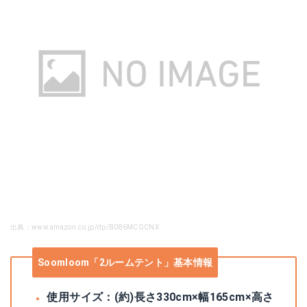
出典：www.amazon.co.jp/dp/B086MCGCNX
Soomloom「2ルームテント」基本情報
使用サイズ：(約)長さ330cm×幅165cm×高さ