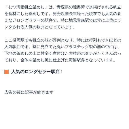
「むつ湾産帆立釜めし」は、青森県の陸奥湾で水揚げされる帆立
を食材にした釜めしです。発売以来長年経った現在でも人気の衰
えないロングセラーの駅弁で、特に地元青森駅では常に上位にラ
ンクされる人気の駅弁となっています。
ここ盛岡駅でも帆立の味が評判となり、時には行列もできほどの
人気駅弁です。釜に見立てた丸いプラスチック製の器の中には、
下地の茶めしの上に甘辛く煮付けた大粒のホタテがたくさんのっ
ており、全体を釜めし風に仕上げた海鮮駅弁となっています。
人気のロングセラー駅弁！
広告の後に記事が続きます