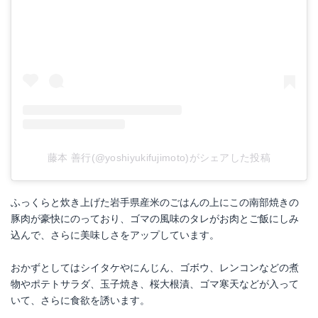
藤本 善行(@yoshiyukifujimoto)がシェアした投稿
ふっくらと炊き上げた岩手県産米のごはんの上にこの南部焼きの
豚肉が豪快にのっており、ゴマの風味のタレがお肉とご飯にしみ
込んで、さらに美味しさをアップしています。
おかずとしてはシイタケやにんじん、ゴボウ、レンコンなどの煮
物やポテトサラダ、玉子焼き、桜大根漬、ゴマ寒天などが入って
いて、さらに食欲を誘います。