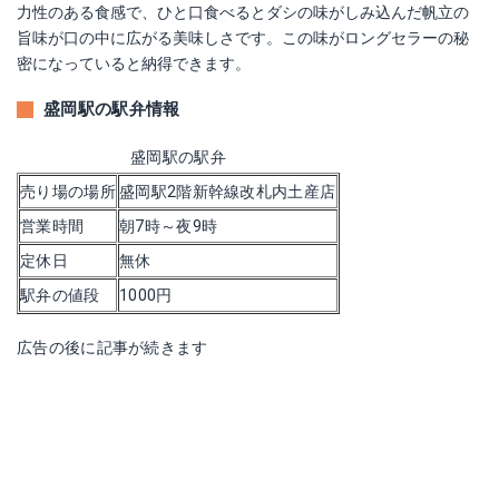
力性のある食感で、ひと口食べるとダシの味がしみ込んだ帆立の
旨味が口の中に広がる美味しさです。この味がロングセラーの秘
密になっていると納得できます。
盛岡駅の駅弁情報
盛岡駅の駅弁
売り場の場所
盛岡駅2階新幹線改札内土産店
営業時間
朝7時～夜9時
定休日
無休
駅弁の値段
1000円
広告の後に記事が続きます