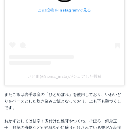
この投稿をInstagramで見る
いとま(@itoma_insta)がシェアした投稿
またご飯は岩手県産の「ひとめぼれ」を使用しており、いわいど
りをベースとした炊き込みご飯となっており、上も下も鶏づくし
です。
おかずとしては甘辛く煮付けた椎茸やつくね、そぼろ、錦糸玉
子、野菜の煮物などが色鮮やかに盛り付けされている贅沢な品揃