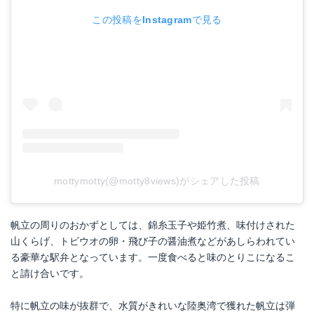
この投稿をInstagramで見る
mottymotty(@motty8views)がシェアした投稿
帆立の周りのおかずとしては、錦糸玉子や姫竹煮、味付けされた
山くらげ、トビウオの卵・飛び子の醤油煮などがあしらわれてい
る豪華な駅弁となっています。一度食べると味のとりこになるこ
と請け合いです。
特に帆立の味が抜群で、水質がきれいな陸奥湾で獲れた帆立は弾